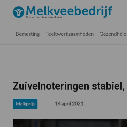
Spring
Door
Spring
Spring
naar
naar
naar
naar
Melkveebedrijf.nl
de
de
de
de
hoofdnavigatie
hoofd
eerste
voettekst
inhoud
sidebar
Bemesting
Teeltwerkzaamheden
Gezondheid
Zuivelnoteringen stabiel,
14 april 2021
Melkprijs