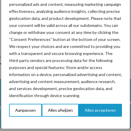
personalized ads and content, measuring marketing campaign
De speenhuid: een vaak onderschatte
effectiveness, analyzing audience insights, collecting precise
risicofactor voor mastitis
geolocation data, and product development. Please note that
your consent will be valid across all our subdomains. You can
change or withdraw your consent at any time by clicking the
“Consent Preferences” button at the bottom of your screen.
We respect your choices and are committed to providing you
with a transparent and secure browsing experience. The
lkveebedrijf
Veevoer
Wet en regelgeving
third-party vendors are processing data for the following
purposes and special features: Store and/or access
information on a device, personalized advertising and content,
advertising and content measurement, audience research,
and services development, precise geolocation data, and
identification through device scanning.
Melkpro
en
Aanpassen
Alles afwijzen
Alles accepteren