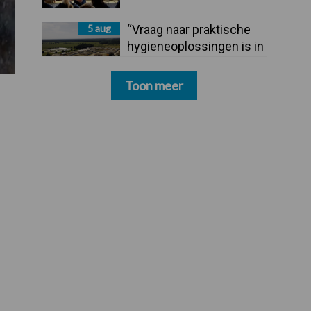
5 aug
“Vraag naar praktische
hygieneoplossingen is in
Polen groter dan ooit”
Toon meer