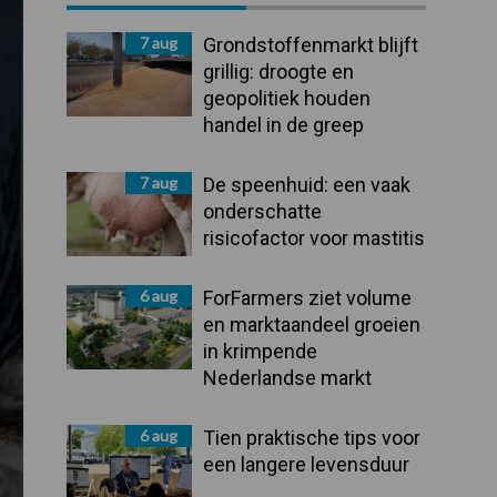
Sidebar
7 aug
Grondstoffenmarkt blijft
grillig: droogte en
geopolitiek houden
handel in de greep
7 aug
De speenhuid: een vaak
onderschatte
risicofactor voor mastitis
6 aug
ForFarmers ziet volume
en marktaandeel groeien
in krimpende
Nederlandse markt
6 aug
Tien praktische tips voor
een langere levensduur