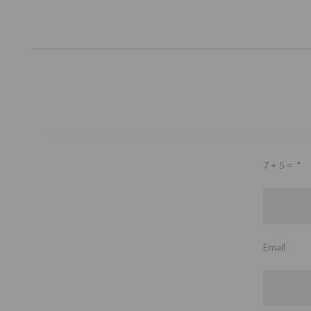
7 + 5 =
*
Email