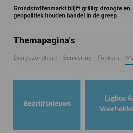
Grondstoffenmarkt blijft grillig: droogte en
geopolitiek houden handel in de greep
Themapagina's
Diergezondheid
Bemesting
Fokkerij
Me
Ligbox &
Bedrijfsnieuws
Voerhekk