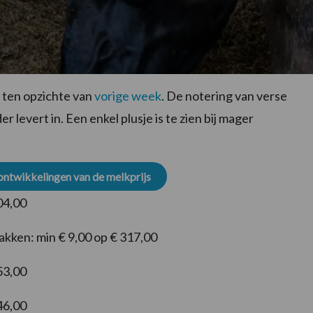
 ten opzichte van
vorige week
. De notering van verse
r levert in. Een enkel plusje is te zien bij mager
 ontwikkelingen van de melkprijs
404,00
akken: min € 9,00 op € 317,00
53,00
46,00