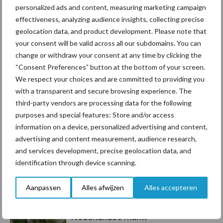
personalized ads and content, measuring marketing campaign
Toon meer
effectiveness, analyzing audience insights, collecting precise
geolocation data, and product development. Please note that
your consent will be valid across all our subdomains. You can
Primaire
change or withdraw your consent at any time by clicking the
Recent nieuws
Partner nieuws
“Consent Preferences” button at the bottom of your screen.
Sidebar
We respect your choices and are committed to providing you
7 aug
Grondstoffenmarkt blijft grillig:
with a transparent and secure browsing experience. The
droogte en geopolitiek houden
third-party vendors are processing data for the following
handel in de greep
purposes and special features: Store and/or access
information on a device, personalized advertising and content,
advertising and content measurement, audience research,
7 aug
De speenhuid: een vaak
and services development, precise geolocation data, and
onderschatte risicofactor voor
identification through device scanning.
mastitis
Aanpassen
Alles afwijzen
Alles accepteren
6 aug
ForFarmers ziet volume en
marktaandeel groeien in krimpende
Nederlandse markt