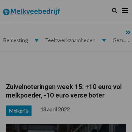
Spring
Door
Spring
Spring
naar
naar
naar
naar
Zoeken...
Zoek
Melkveebedrijf.nl
de
de
de
de
hoofdnavigatie
hoofd
eerste
voettekst
inhoud
sidebar
Bemesting
Teeltwerkzaamheden
Gezond
Zuivelnoteringen week 15: +10 euro vol
melkpoeder, -10 euro verse boter
13 april 2022
Melkprijs