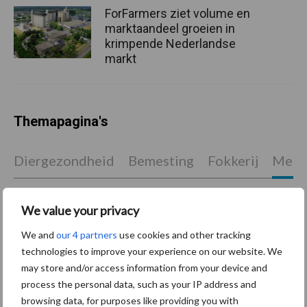
ForFarmers ziet volume en
marktaandeel groeien in
krimpende Nederlandse
markt
Themapagina's
Diergezondheid
Bemesting
Fokkerij
Melkv
We value your privacy
Ligbox &
We and
our 4 partners
use cookies and other tracking
Bedrijfsnieuws
Voerhekken
technologies to improve your experience on our website. We
may store and/or access information from your device and
process the personal data, such as your IP address and
browsing data, for purposes like providing you with