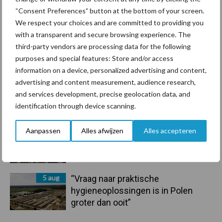
handel in de greep
“Consent Preferences” button at the bottom of your screen.
We respect your choices and are committed to providing you
7 aug
De speenhuid: een vaak
with a transparent and secure browsing experience. The
onderschatte risicofactor voor
third-party vendors are processing data for the following
mastitis
purposes and special features: Store and/or access
information on a device, personalized advertising and content,
6 aug
ForFarmers ziet volume en
advertising and content measurement, audience research,
marktaandeel groeien in krimpende
and services development, precise geolocation data, and
Nederlandse markt
identification through device scanning.
6 aug
Tien praktische tips voor een
Aanpassen
Alles afwijzen
Alles accepteren
langere levensduur
5 aug
“Vraag naar praktische
hygieneoplossingen is in Polen
groter dan ooit”