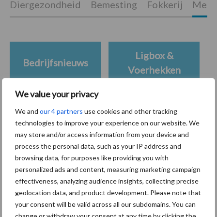
Diergezondheid
Bemesting
Fokkerij
Melkv
Ligbox &
Bedrijfsnieuws
Voerhekken
We value your privacy
We and
our 4 partners
use cookies and other tracking
Toon meer
technologies to improve your experience on our website. We
may store and/or access information from your device and
process the personal data, such as your IP address and
browsing data, for purposes like providing you with
Primaire
Recent nieuws
Partner nieuws
personalized ads and content, measuring marketing campaign
Sidebar
effectiveness, analyzing audience insights, collecting precise
geolocation data, and product development. Please note that
7 aug
Grondstoffenmarkt blijft grillig:
your consent will be valid across all our subdomains. You can
droogte en geopolitiek houden
change or withdraw your consent at any time by clicking the