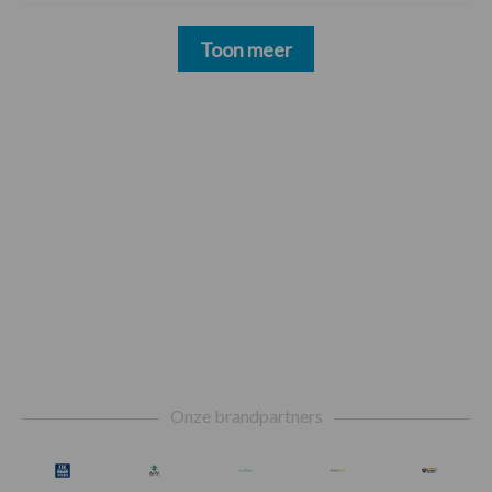
Toon meer
Footer
Onze brandpartners