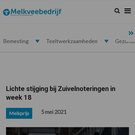
Spring
Door
Spring
Spring
naar
naar
naar
naar
Zoeken...
Zoek
Melkveebedrijf.nl
de
de
de
de
hoofdnavigatie
hoofd
eerste
voettekst
inhoud
sidebar
Bemesting
Teeltwerkzaamheden
Gezond
Lichte stijging bij Zuivelnoteringen in
week 18
5 mei 2021
Melkprijs