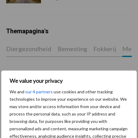
Themapagina's
Diergezondheid
Bemesting
Fokkerij
Melkv
We value your privacy
Ligbox &
Bedrijfsnieuws
Voerhekken
We and
our 4 partners
use cookies and other tracking
technologies to improve your experience on our website. We
may store and/or access information from your device and
process the personal data, such as your IP address and
browsing data, for purposes like providing you with
Toon meer
personalized ads and content, measuring marketing campaign
effectiveness, analyzing audience insights, collecting precise