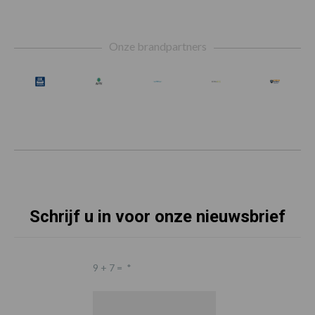
Footer
Onze brandpartners
Schrijf u in voor onze nieuwsbrief
9 + 7 =
*