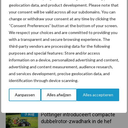
geolocation data, and product development. Please note that
Primaire
your consent will be valid across all our subdomains. You can
Recent nieuws
Partner nieuws
change or withdraw your consent at any time by clicking the
Sidebar
“Consent Preferences” button at the bottom of your screen.
6 aug
Tien praktische tips voor een
We respect your choices and are committed to providing you
langere levensduur
with a transparent and secure browsing experience. The
third-party vendors are processing data for the following
purposes and special features: Store and/or access
5 aug
“Vraag naar praktische
information on a device, personalized advertising and content,
hygieneoplossingen is in Polen
advertising and content measurement, audience research,
groter dan ooit”
and services development, precise geolocation data, and
identification through device scanning.
5 aug
Drie Franse bedrijven over de grens
van 14.000 kilogram melk
Aanpassen
Alles afwijzen
Alles accepteren
3 aug
Pöttinger introduceert compacte
dubbelrotor-zwadhark in de hef