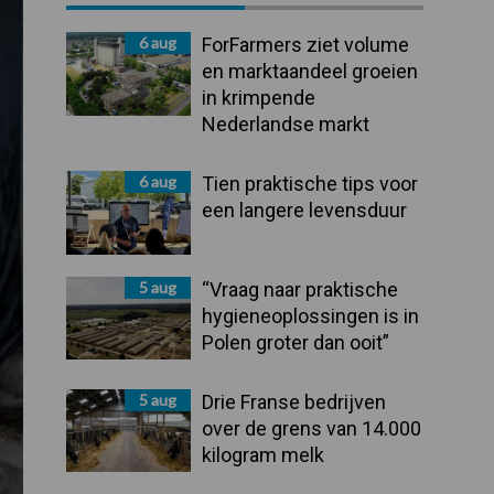
Sidebar
6 aug
ForFarmers ziet volume
en marktaandeel groeien
in krimpende
Nederlandse markt
6 aug
Tien praktische tips voor
een langere levensduur
5 aug
“Vraag naar praktische
hygieneoplossingen is in
Polen groter dan ooit”
5 aug
Drie Franse bedrijven
over de grens van 14.000
kilogram melk