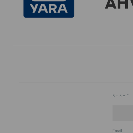
5 + 5 =
*
Email