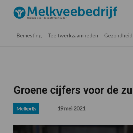
Spring
Door
Spring
Spring
naar
naar
naar
naar
Melkveebedrijf.nl
de
de
de
de
hoofdnavigatie
hoofd
eerste
voettekst
inhoud
sidebar
Bemesting
Teeltwerkzaamheden
Gezondheid
Groene cijfers voor de z
19 mei 2021
Melkprijs