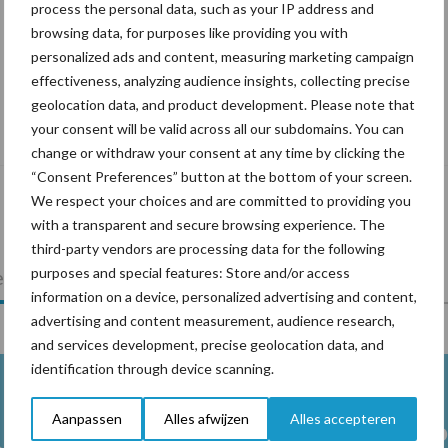
process the personal data, such as your IP address and
browsing data, for purposes like providing you with
personalized ads and content, measuring marketing campaign
effectiveness, analyzing audience insights, collecting precise
Tien praktische tips voor een langere
geolocation data, and product development. Please note that
levensduur
your consent will be valid across all our subdomains. You can
change or withdraw your consent at any time by clicking the
“Consent Preferences” button at the bottom of your screen.
We respect your choices and are committed to providing you
with a transparent and secure browsing experience. The
third-party vendors are processing data for the following
purposes and special features: Store and/or access
lkveebedrijf
Veevoer
Wet en regelgeving
information on a device, personalized advertising and content,
advertising and content measurement, audience research,
and services development, precise geolocation data, and
identification through device scanning.
Aanpassen
Alles afwijzen
Alles accepteren
Melkpro