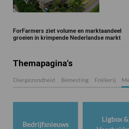
ForFarmers ziet volume en marktaandeel
groeien in krimpende Nederlandse markt
Themapagina's
Diergezondheid
Bemesting
Fokkerij
Me
Ligbox &
Bedrijfsnieuws