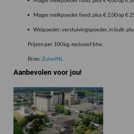
Mager melkpoeder food: plus € 4,00 op € 2
Mager melkpoeder feed: plus € 2,00 op € 2
Weipoeder, verstuivingspoeder, in bulk: plu
Prijzen per 100 kg, exclusief btw.
Bron:
ZuivelNL
Aanbevolen voor jou!