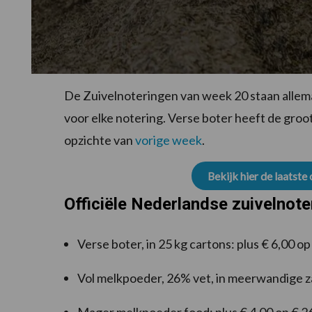
De Zuivelnoteringen van week 20 staan allemaal
voor elke notering. Verse boter heeft de groot
opzichte van
vorige week
.
Bekijk hier de laatste
Officiële Nederlandse zuivelnot
Verse boter, in 25 kg cartons: plus € 6,00 o
Vol melkpoeder, 26% vet, in meerwandige za