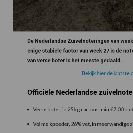
De Nederlandse Zuivelnoteringen van week 
enige stabiele factor van week 27 is de no
van verse boter is het meeste gedaald.
Bekijk hier de laatste
Officiële Nederlandse zuivelnote
Verse boter, in 25 kg cartons: min €7,00 op
Vol melkpoeder, 26% vet, in meerwandige z