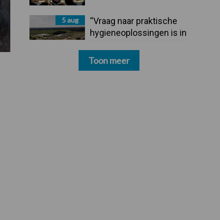
5 aug
“Vraag naar praktische
hygieneoplossingen is in
Polen groter dan ooit”
Toon meer