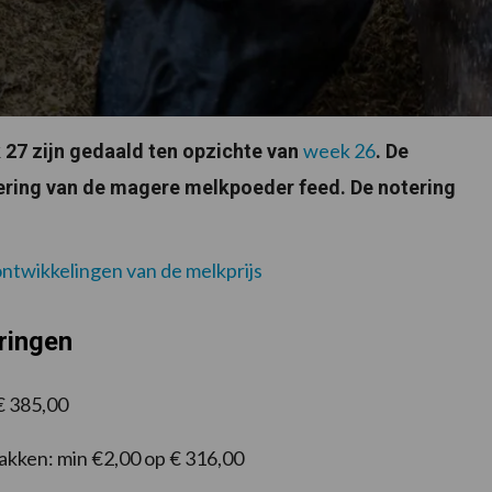
week 26
27 zijn gedaald ten opzichte van
. De
tering van de magere melkpoeder feed. De notering
 ontwikkelingen van de melkprijs
ringen
 € 385,00
akken: min €2,00 op € 316,00