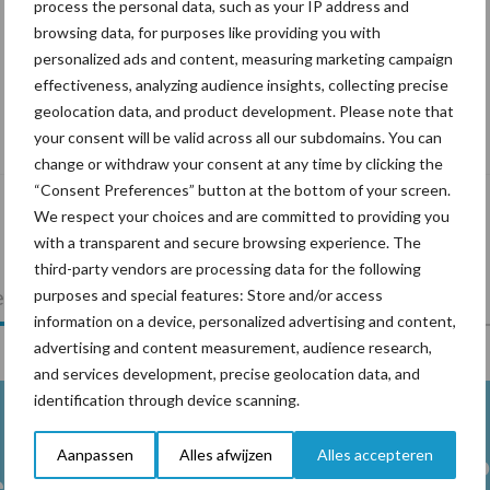
process the personal data, such as your IP address and
browsing data, for purposes like providing you with
personalized ads and content, measuring marketing campaign
effectiveness, analyzing audience insights, collecting precise
geolocation data, and product development. Please note that
De speenhuid: een vaak onderschatte
your consent will be valid across all our subdomains. You can
risicofactor voor mastitis
change or withdraw your consent at any time by clicking the
“Consent Preferences” button at the bottom of your screen.
We respect your choices and are committed to providing you
with a transparent and secure browsing experience. The
third-party vendors are processing data for the following
lkveebedrijf
Veevoer
Wet en regelgeving
purposes and special features: Store and/or access
information on a device, personalized advertising and content,
advertising and content measurement, audience research,
and services development, precise geolocation data, and
identification through device scanning.
Aanpassen
Alles afwijzen
Alles accepteren
Melkpro
en