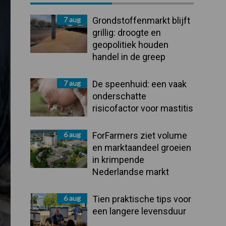
Sidebar
7 aug
Grondstoffenmarkt blijft
grillig: droogte en
geopolitiek houden
handel in de greep
7 aug
De speenhuid: een vaak
onderschatte
risicofactor voor mastitis
6 aug
ForFarmers ziet volume
en marktaandeel groeien
in krimpende
Nederlandse markt
6 aug
Tien praktische tips voor
een langere levensduur