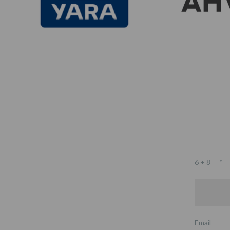
6 + 8 =
*
Email