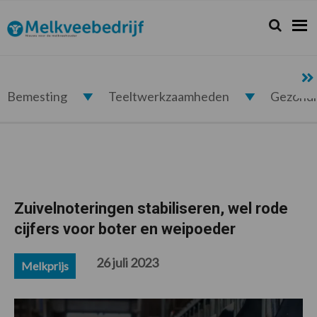
Spring
Door
Spring
Spring
naar
naar
naar
naar
Zoeken...
Zoek
Melkveebedrijf.nl
de
de
de
de
hoofdnavigatie
hoofd
eerste
voettekst
inhoud
sidebar
Bemesting
Teeltwerkzaamheden
Gezond
Zuivelnoteringen stabiliseren, wel rode
cijfers voor boter en weipoeder
26 juli 2023
Melkprijs