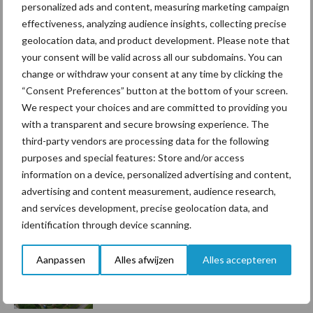
personalized ads and content, measuring marketing campaign
Toon meer
effectiveness, analyzing audience insights, collecting precise
geolocation data, and product development. Please note that
your consent will be valid across all our subdomains. You can
Primaire
change or withdraw your consent at any time by clicking the
Recent nieuws
Partner nieuws
“Consent Preferences” button at the bottom of your screen.
Sidebar
We respect your choices and are committed to providing you
7 aug
Grondstoffenmarkt blijft grillig:
with a transparent and secure browsing experience. The
droogte en geopolitiek houden
third-party vendors are processing data for the following
handel in de greep
purposes and special features: Store and/or access
information on a device, personalized advertising and content,
advertising and content measurement, audience research,
7 aug
De speenhuid: een vaak
and services development, precise geolocation data, and
onderschatte risicofactor voor
identification through device scanning.
mastitis
Aanpassen
Alles afwijzen
Alles accepteren
6 aug
ForFarmers ziet volume en
marktaandeel groeien in krimpende
Nederlandse markt