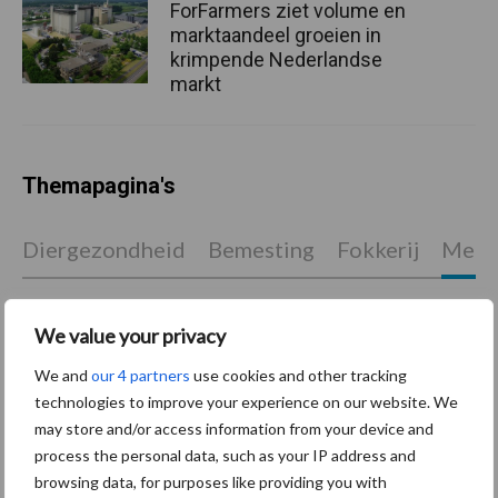
ForFarmers ziet volume en
marktaandeel groeien in
krimpende Nederlandse
markt
Themapagina's
Diergezondheid
Bemesting
Fokkerij
Melkv
We value your privacy
Ligbox &
We and
our 4 partners
use cookies and other tracking
Bedrijfsnieuws
Voerhekken
technologies to improve your experience on our website. We
may store and/or access information from your device and
process the personal data, such as your IP address and
browsing data, for purposes like providing you with