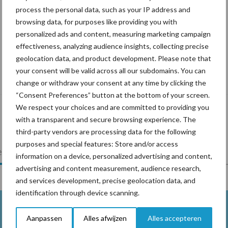
process the personal data, such as your IP address and
browsing data, for purposes like providing you with
personalized ads and content, measuring marketing campaign
effectiveness, analyzing audience insights, collecting precise
geolocation data, and product development. Please note that
Tien praktische tips voor een langere
your consent will be valid across all our subdomains. You can
levensduur
change or withdraw your consent at any time by clicking the
“Consent Preferences” button at the bottom of your screen.
We respect your choices and are committed to providing you
with a transparent and secure browsing experience. The
third-party vendors are processing data for the following
purposes and special features: Store and/or access
lkveebedrijf
Veevoer
Wet en regelgeving
information on a device, personalized advertising and content,
advertising and content measurement, audience research,
and services development, precise geolocation data, and
identification through device scanning.
Aanpassen
Alles afwijzen
Alles accepteren