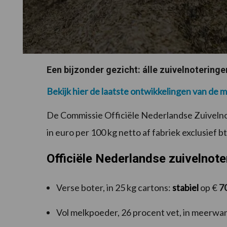
Een bijzonder gezicht: álle zuivelnoteringe
Bekijk hier de laatste ontwikkelingen van de m
De Commissie Officiële Nederlandse Zuivelno
in euro per 100 kg netto af fabriek exclusief b
Officiële Nederlandse zuivelnote
Verse boter, in 25 kg cartons:
stabiel
op €
7
Vol melkpoeder, 26 procent vet, in meerwa