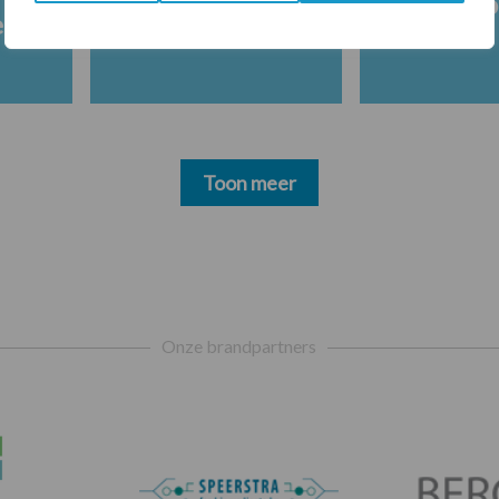
Melkpro
en
Toon meer
Onze brandpartners