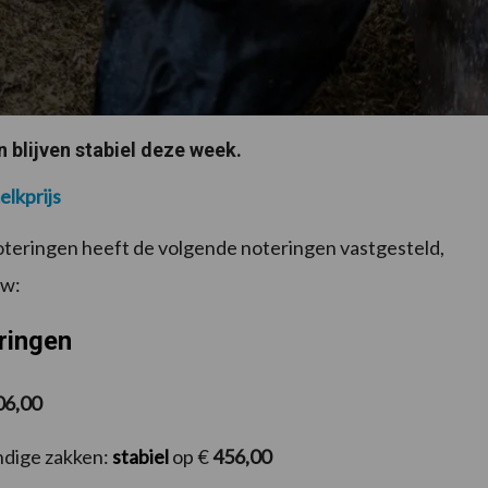
n blijven stabiel deze week.
elkprijs
teringen heeft de volgende noteringen vastgesteld,
tw:
ringen
06,00
ndige zakken:
stabiel
op €
456,00