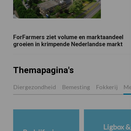
ForFarmers ziet volume en marktaandeel
groeien in krimpende Nederlandse markt
Themapagina's
Diergezondheid
Bemesting
Fokkerij
Me
Ligbox &