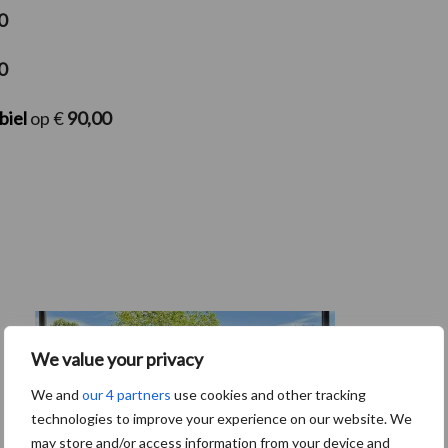
0
0
biel
op €
90,00
We value your privacy
We and
our 4 partners
use cookies and other tracking
technologies to improve your experience on our website. We
may store and/or access information from your device and