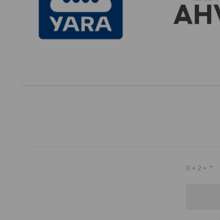
0 + 2 =
*