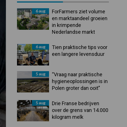
Sidebar
6 aug
ForFarmers ziet volume
en marktaandeel groeien
in krimpende
Nederlandse markt
6 aug
Tien praktische tips voor
een langere levensduur
5 aug
“Vraag naar praktische
hygieneoplossingen is in
Polen groter dan ooit”
5 aug
Drie Franse bedrijven
over de grens van 14.000
kilogram melk