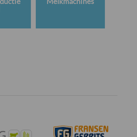
ductie
Melkmachines