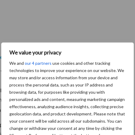
We value your privacy
elkprijs
We and
our 4 partners
use cookies and other tracking
technologies to improve your experience on our website. We
 vastgesteld?
may store and/or access information from your device and
process the personal data, such as your IP address and
prijzen (noteringen) vast waartegen diverse
browsing data, for purposes like providing you with
rhandeld. Bij de vaststelling van de noteringen baseert
personalized ads and content, measuring marketing campaign
effectiveness, analyzing audience insights, collecting precise
ng) gangbare prijzen.
geolocation data, and product development. Please note that
your consent will be valid across all our subdomains. You can
op de dag voorafgaand aan de bijeenkomst van de
change or withdraw your consent at any time by clicking the
informeert de secretaris binnen het