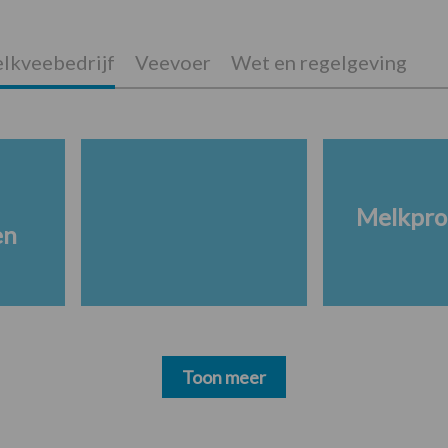
lkveebedrijf
Veevoer
Wet en regelgeving
Melkpro
en
Toon meer