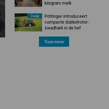
kilogram melk
3 aug
Pöttinger introduceert
compacte dubbelrotor-
zwadhark in de hef
Toon meer