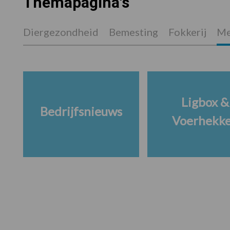
Themapagina's
Diergezondheid
Bemesting
Fokkerij
Me
Ligbox &
Bedrijfsnieuws
Voerhekk