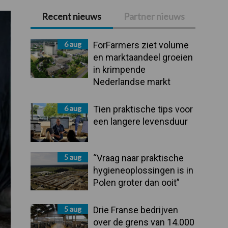
Recent nieuws
Partner nieuws
Primaire
Sidebar
6 aug
ForFarmers ziet volume
en marktaandeel groeien
in krimpende
Nederlandse markt
6 aug
Tien praktische tips voor
een langere levensduur
5 aug
“Vraag naar praktische
hygieneoplossingen is in
Polen groter dan ooit”
5 aug
Drie Franse bedrijven
over de grens van 14.000