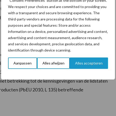
“Consent Preferences” button at the bottom of your screen.
We respect your choices and are committed to providing you
ten en handelaren. Na vaststelling van de noteringen
with a transparent and secure browsing experience. The
te van ZuivelNL. Tevens wordt de Europese
third-party vendors are processing data for the following
purposes and special features: Store and/or access
information on a device, personalized advertising and content,
advertising and content measurement, audience research,
and services development, precise geolocation data, and
identification through device scanning.
derlandse Zuivelnoteringen ingesteld. Deze Commissie
rtikel 223 van Verordening 1308/2013 en Verordening
Aanpassen
Alles afwijzen
Alles accepteren
i 2010 houdende bepalingen ter uitvoering van
et betrekking tot de kennisgevingen van de lidstaten
producten (PbEU 2010, L 135) betreffende