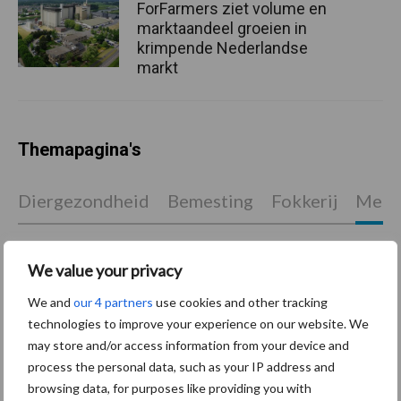
ForFarmers ziet volume en
marktaandeel groeien in
krimpende Nederlandse
markt
Themapagina's
Diergezondheid
Bemesting
Fokkerij
Melkv
We value your privacy
Ligbox &
We and
our 4 partners
use cookies and other tracking
Bedrijfsnieuws
Voerhekken
technologies to improve your experience on our website. We
may store and/or access information from your device and
process the personal data, such as your IP address and
browsing data, for purposes like providing you with