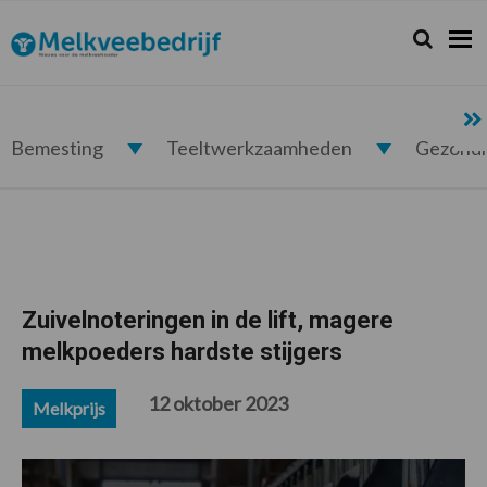
Spring
Door
Spring
Spring
naar
naar
naar
naar
Zoeken...
Zoek
Melkveebedrijf.nl
de
de
de
de
hoofdnavigatie
hoofd
eerste
voettekst
inhoud
sidebar
Bemesting
Teeltwerkzaamheden
Gezond
Zuivelnoteringen in de lift, magere
melkpoeders hardste stijgers
12 oktober 2023
Melkprijs