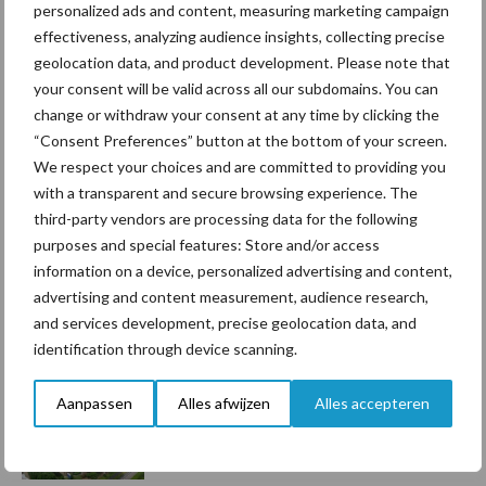
personalized ads and content, measuring marketing campaign
Toon meer
effectiveness, analyzing audience insights, collecting precise
geolocation data, and product development. Please note that
your consent will be valid across all our subdomains. You can
Primaire
change or withdraw your consent at any time by clicking the
Recent nieuws
Partner nieuws
“Consent Preferences” button at the bottom of your screen.
Sidebar
We respect your choices and are committed to providing you
7 aug
Grondstoffenmarkt blijft grillig:
with a transparent and secure browsing experience. The
droogte en geopolitiek houden
third-party vendors are processing data for the following
handel in de greep
purposes and special features: Store and/or access
information on a device, personalized advertising and content,
advertising and content measurement, audience research,
7 aug
De speenhuid: een vaak
and services development, precise geolocation data, and
onderschatte risicofactor voor
identification through device scanning.
mastitis
Aanpassen
Alles afwijzen
Alles accepteren
6 aug
ForFarmers ziet volume en
marktaandeel groeien in krimpende
Nederlandse markt