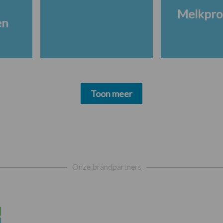
Melkpro
en
Toon meer
Onze brandpartners