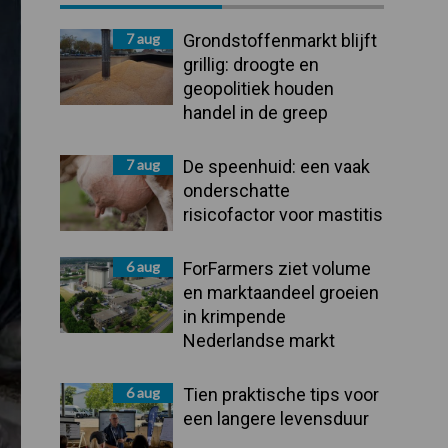
Sidebar
7 aug
Grondstoffenmarkt blijft
grillig: droogte en
geopolitiek houden
handel in de greep
7 aug
De speenhuid: een vaak
onderschatte
risicofactor voor mastitis
6 aug
ForFarmers ziet volume
en marktaandeel groeien
in krimpende
Nederlandse markt
6 aug
Tien praktische tips voor
een langere levensduur