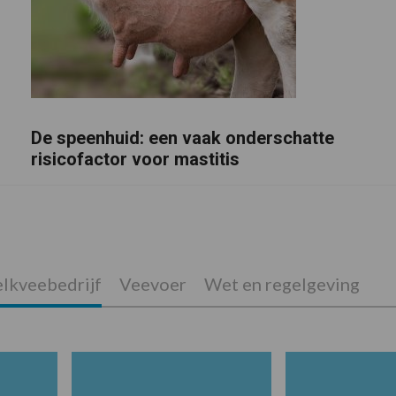
De speenhuid: een vaak onderschatte
risicofactor voor mastitis
lkveebedrijf
Veevoer
Wet en regelgeving