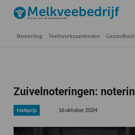
Spring
Door
Spring
Spring
naar
naar
naar
naar
Melkveebedrijf.nl
de
de
de
de
hoofdnavigatie
hoofd
eerste
voettekst
inhoud
sidebar
Bemesting
Teeltwerkzaamheden
Gezondheid
Zuivelnoteringen: noterin
16 oktober 2024
Melkprijs