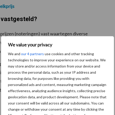
elkprijs
 vastgesteld?
prijzen (noteringen) vast waartegen diverse
rhandeld. Bij de vaststelling van de noteringen baseert
We value your privacy
ng) gangbare prijzen.
We and
our 4 partners
use cookies and other tracking
technologies to improve your experience on our website. We
op de dag voorafgaand aan de bijeenkomst van de
may store and/or access information from your device and
informeert de secretaris binnen het
process the personal data, such as your IP address and
browsing data, for purposes like providing you with
ten en handelaren. Na vaststelling van de noteringen
personalized ads and content, measuring marketing campaign
te van ZuivelNL. Tevens wordt de Europese
effectiveness, analyzing audience insights, collecting precise
geolocation data, and product development. Please note that
your consent will be valid across all our subdomains. You can
change or withdraw your consent at any time by clicking the