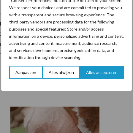
“Consent Preferences” button at the bottom of your screen.
We respect your choices and are committed to providing you
derlandse Zuivelnoteringen ingesteld. Deze Commissie
with a transparent and secure browsing experience. The
third-party vendors are processing data for the following
rtikel 223 van Verordening 1308/2013 en Verordening
purposes and special features: Store and/or access
i 2010 houdende bepalingen ter uitvoering van
information on a device, personalized advertising and content,
et betrekking tot de kennisgevingen van de lidstaten
advertising and content measurement, audience research,
and services development, precise geolocation data, and
producten (PbEU 2010, L 135) betreffende
identification through device scanning.
Aanpassen
Alles afwijzen
Alles accepteren