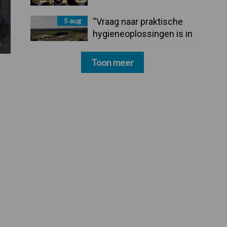
5 aug
“Vraag naar praktische
hygieneoplossingen is in
Polen groter dan ooit”
Toon meer