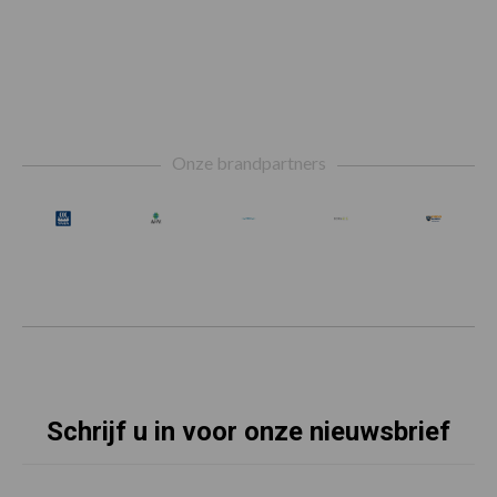
Footer
Onze brandpartners
Schrijf u in voor onze nieuwsbrief