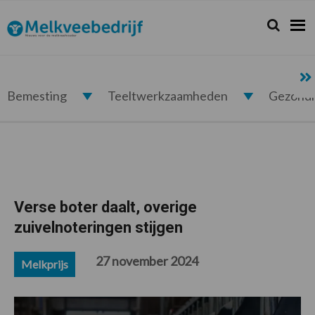
Spring
Door
Spring
Spring
naar
naar
naar
naar
Zoeken...
Zoek
Melkveebedrijf.nl
de
de
de
de
hoofdnavigatie
hoofd
eerste
voettekst
inhoud
sidebar
Bemesting
Teeltwerkzaamheden
Gezond
Verse boter daalt, overige
zuivelnoteringen stijgen
27 november 2024
Melkprijs