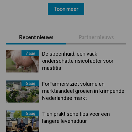
Toon meer
Primaire
Recent nieuws
Partner nieuws
Sidebar
7 aug
De speenhuid: een vaak
onderschatte risicofactor voor
mastitis
6 aug
ForFarmers ziet volume en
marktaandeel groeien in krimpende
Nederlandse markt
6 aug
Tien praktische tips voor een
langere levensduur