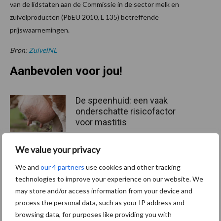
van de lidstaten aan de Commissie in de sector melk en
zuivelproducten (PbEU 2010, L 135) betreffende
prijswaarnemingen.
Bron:
ZuivelNL
Aanbevolen voor jou!
De speenhuid: een vaak
onderschatte risicofactor
voor mastitis
We value your privacy
ForFarmers ziet volume en
We and
our 4 partners
use cookies and other tracking
marktaandeel groeien in
technologies to improve your experience on our website. We
krimpende Nederlandse
may store and/or access information from your device and
markt
process the personal data, such as your IP address and
browsing data, for purposes like providing you with