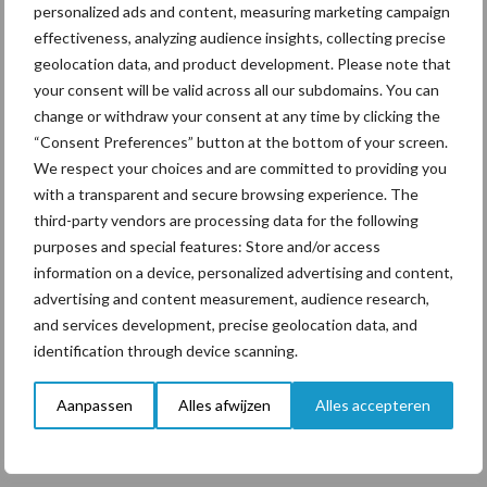
personalized ads and content, measuring marketing campaign
Tien praktische tips voor
effectiveness, analyzing audience insights, collecting precise
een langere levensduur
geolocation data, and product development. Please note that
your consent will be valid across all our subdomains. You can
change or withdraw your consent at any time by clicking the
“Consent Preferences” button at the bottom of your screen.
We respect your choices and are committed to providing you
Themapagina's
with a transparent and secure browsing experience. The
third-party vendors are processing data for the following
purposes and special features: Store and/or access
Diergezondheid
Bemesting
Fokkerij
Melkv
information on a device, personalized advertising and content,
advertising and content measurement, audience research,
and services development, precise geolocation data, and
identification through device scanning.
Ligbox &
Bedrijfsnieuws
Voerhekken
Aanpassen
Alles afwijzen
Alles accepteren