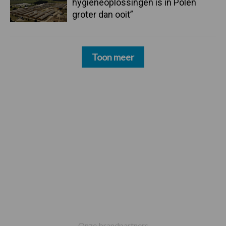
hygieneoplossingen is in Polen
groter dan ooit”
Toon meer
Footer
Onze brandpartners