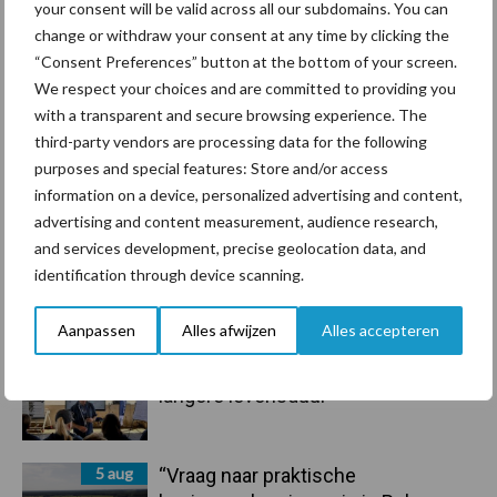
your consent will be valid across all our subdomains. You can
7 aug
Grondstoffenmarkt blijft grillig:
change or withdraw your consent at any time by clicking the
droogte en geopolitiek houden
“Consent Preferences” button at the bottom of your screen.
handel in de greep
We respect your choices and are committed to providing you
with a transparent and secure browsing experience. The
7 aug
De speenhuid: een vaak
third-party vendors are processing data for the following
onderschatte risicofactor voor
purposes and special features: Store and/or access
mastitis
information on a device, personalized advertising and content,
advertising and content measurement, audience research,
and services development, precise geolocation data, and
6 aug
ForFarmers ziet volume en
identification through device scanning.
marktaandeel groeien in krimpende
Nederlandse markt
Aanpassen
Alles afwijzen
Alles accepteren
6 aug
Tien praktische tips voor een
langere levensduur
5 aug
“Vraag naar praktische