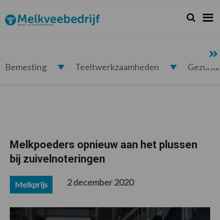
Spring
Door
Spring
Spring
naar
naar
naar
naar
Zoeken...
Zoek
Melkveebedrijf.nl
de
de
de
de
hoofdnavigatie
hoofd
eerste
voettekst
inhoud
sidebar
Bemesting
Teeltwerkzaamheden
Gezond
Melkpoeders opnieuw aan het plussen
bij zuivelnoteringen
2 december 2020
Melkprijs