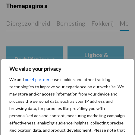
Themapagina's
Diergezondheid
Bemesting
Fokkerij
Melkv
Ligbox &
Bedrijfsnieuws
Voerhekken
We value your privacy
We and
our 4 partners
use cookies and other tracking
technologies to improve your experience on our website. We
may store and/or access information from your device and
Toon meer
process the personal data, such as your IP address and
browsing data, for purposes like providing you with
personalized ads and content, measuring marketing campaign
Primaire
effectiveness, analyzing audience insights, collecting precise
Recent nieuws
Partner nieuws
geolocation data, and product development. Please note that
Sidebar