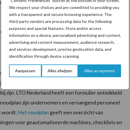
“Consent Preferences” button at the bottom of your screen.
uwen.
Hier vindt u daarvoor een aantal tips
.
We respect your choices and are committed to providing you
with a transparent and secure browsing experience. The
third-party vendors are processing data for the following
purposes and special features: Store and/or access
n ook
op de pagina speciaal voor multifunctionele
information on a device, personalized advertising and content,
advertising and content measurement, audience research,
and services development, precise geolocation data, and
identification through device scanning.
Aanpassen
Alles afwijzen
Alles accepteren
 coronavirus en tijdelijk niet in staat bent om de taken
grijk dat iemand anders deze taken op zich kan nemen.
bij zijn. LTO Nederland heeft een formulier ontwikkeld
 noodplan zijn ondernemers en vervangend personeel
k wordt.
Het noodplan
geeft een overzicht van
zingen voor geautomatiseerde machines, checklists en