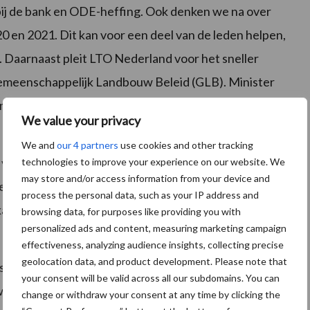
 bij de bank en ODE-heffing. Ook denken we na over
20 en 2021. Dit kan voor een deel van de leden helpen,
m. Daarnaast pleit LTO Nederland voor het sneller
Gemeenschappelijk Landbouw Beleid (GLB). Minister
ermee
vanaf 1 juli te willen starten
en vraagt daarvoor
We value your privacy
We and
our 4 partners
use cookies and other tracking
en vleesprijzen dalen in verband met verminderde export
technologies to improve your experience on our website. We
may store and/or access information from your device and
 zeer problematisch waardoor de doorstroom in die
process the personal data, such as your IP address and
kalveren, mits ze voldoen aan de voorwaarden, ten
browsing data, for purposes like providing you with
personalized ads and content, measuring marketing campaign
effectiveness, analyzing audience insights, collecting precise
geolocation data, and product development. Please note that
ten hebben, dan is het belangrijk om deze zo goed
your consent will be valid across all our subdomains. You can
 worden getroffen voor het compenseren van schade
change or withdraw your consent at any time by clicking the