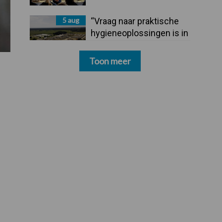
5 aug
“Vraag naar praktische
hygieneoplossingen is in
Polen groter dan ooit”
Toon meer