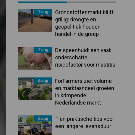
Sidebar
7 aug
Grondstoffenmarkt blijft
grillig: droogte en
geopolitiek houden
handel in de greep
7 aug
De speenhuid: een vaak
onderschatte
risicofactor voor mastitis
6 aug
ForFarmers ziet volume
en marktaandeel groeien
in krimpende
Nederlandse markt
6 aug
Tien praktische tips voor
een langere levensduur