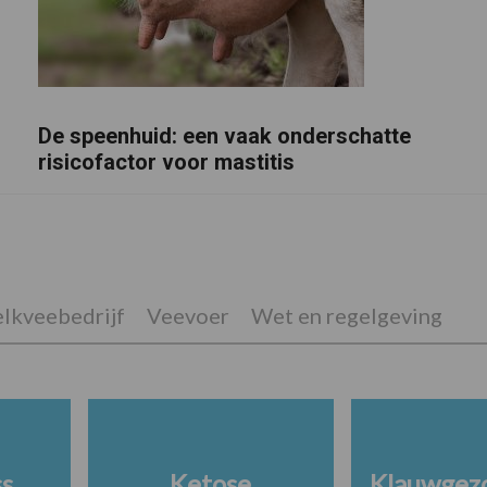
De speenhuid: een vaak onderschatte
risicofactor voor mastitis
lkveebedrijf
Veevoer
Wet en regelgeving
ss
Ketose
Klauwgez