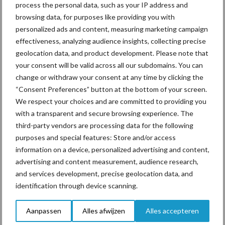
process the personal data, such as your IP address and
hygieneoplossingen is in
browsing data, for purposes like providing you with
Polen groter dan ooit”
personalized ads and content, measuring marketing campaign
effectiveness, analyzing audience insights, collecting precise
geolocation data, and product development. Please note that
Drie Franse bedrijven over
your consent will be valid across all our subdomains. You can
de grens van 14.000
change or withdraw your consent at any time by clicking the
kilogram melk
“Consent Preferences” button at the bottom of your screen.
We respect your choices and are committed to providing you
with a transparent and secure browsing experience. The
third-party vendors are processing data for the following
purposes and special features: Store and/or access
Themapagina's
information on a device, personalized advertising and content,
advertising and content measurement, audience research,
Diergezondheid
Bemesting
Fokkerij
Melkv
and services development, precise geolocation data, and
identification through device scanning.
Aanpassen
Alles afwijzen
Alles accepteren
Ligbox &