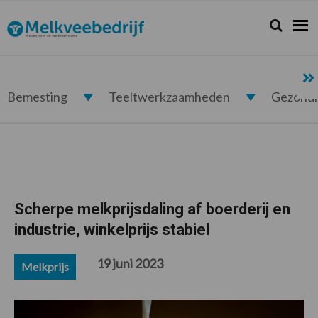
Spring
Door
Spring
Spring
naar
naar
naar
naar
Zoeken...
Zoek
Melkveebedrijf.nl
de
de
de
de
hoofdnavigatie
hoofd
eerste
voettekst
inhoud
sidebar
Bemesting
Teeltwerkzaamheden
Gezond
Scherpe melkprijsdaling af boerderij en
industrie, winkelprijs stabiel
19 juni 2023
Melkprijs