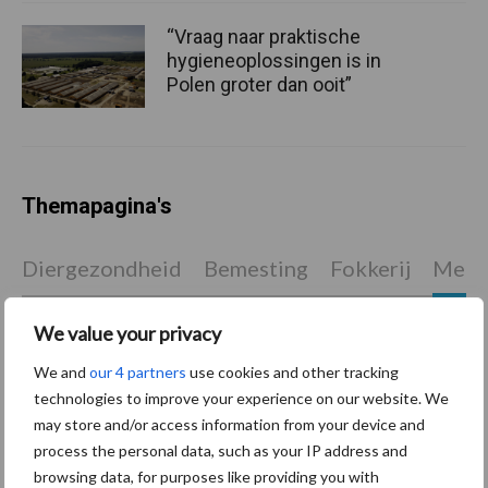
“Vraag naar praktische
hygieneoplossingen is in
Polen groter dan ooit”
Themapagina's
Diergezondheid
Bemesting
Fokkerij
Melkv
We value your privacy
We and
our 4 partners
use cookies and other tracking
Ligbox &
Bedrijfsnieuws
technologies to improve your experience on our website. We
Voerhekken
may store and/or access information from your device and
process the personal data, such as your IP address and
browsing data, for purposes like providing you with