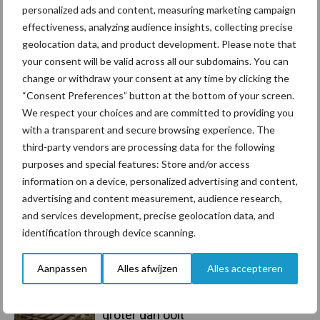
personalized ads and content, measuring marketing campaign
effectiveness, analyzing audience insights, collecting precise
Toon meer
geolocation data, and product development. Please note that
your consent will be valid across all our subdomains. You can
change or withdraw your consent at any time by clicking the
Primaire
“Consent Preferences” button at the bottom of your screen.
Recent nieuws
Partner nieuws
We respect your choices and are committed to providing you
Sidebar
with a transparent and secure browsing experience. The
6 aug
ForFarmers ziet volume en
third-party vendors are processing data for the following
marktaandeel groeien in krimpende
purposes and special features: Store and/or access
Nederlandse markt
information on a device, personalized advertising and content,
advertising and content measurement, audience research,
6 aug
Tien praktische tips voor een
and services development, precise geolocation data, and
langere levensduur
identification through device scanning.
Aanpassen
Alles afwijzen
Alles accepteren
5 aug
“Vraag naar praktische
hygieneoplossingen is in Polen
groter dan ooit”