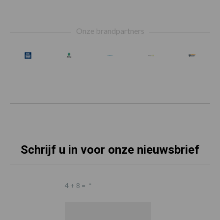
Footer
Onze brandpartners
Schrijf u in voor onze nieuwsbrief
4 + 8 =
*