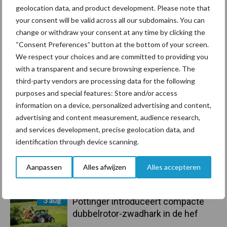
geolocation data, and product development. Please note that
Primaire
your consent will be valid across all our subdomains. You can
Recent nieuws
Partner nieuws
change or withdraw your consent at any time by clicking the
Sidebar
“Consent Preferences” button at the bottom of your screen.
6 aug
Tien praktische tips voor een
We respect your choices and are committed to providing you
langere levensduur
with a transparent and secure browsing experience. The
third-party vendors are processing data for the following
purposes and special features: Store and/or access
5 aug
“Vraag naar praktische
information on a device, personalized advertising and content,
hygieneoplossingen is in Polen
advertising and content measurement, audience research,
groter dan ooit”
and services development, precise geolocation data, and
identification through device scanning.
5 aug
Drie Franse bedrijven over de grens
van 14.000 kilogram melk
Aanpassen
Alles afwijzen
Alles accepteren
3 aug
Pöttinger introduceert compacte
dubbelrotor-zwadhark in de hef