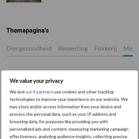
Themapagina's
Diergezondheid
Bemesting
Fokkerij
Melkv
Ligbox &
We value your privacy
Bedrijfsnieuws
Voerhekken
We and
our 4 partners
use cookies and other tracking
technologies to improve your experience on our website. We
may store and/or access information from your device and
process the personal data, such as your IP address and
browsing data, for purposes like providing you with
Toon meer
personalized ads and content, measuring marketing campaign
effectiveness, analyzing audience insights, collecting precise