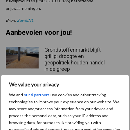
zuivelproducten (PbEU 2010, L 135) betreffende
prijswaarnemingen.
Bron:
ZuivelNL
Aanbevolen voor jou!
Grondstoffenmarkt blijft
grillig: droogte en
geopolitiek houden handel
in de greep
We value your privacy
De speenhuid: een vaak
onderschatte risicofactor
We and
our 4 partners
use cookies and other tracking
voor mastitis
technologies to improve your experience on our website. We
may store and/or access information from your device and
process the personal data, such as your IP address and
browsing data, for purposes like providing you with
ForFarmers ziet volume en
personalized ads and content, measuring marketing campaign