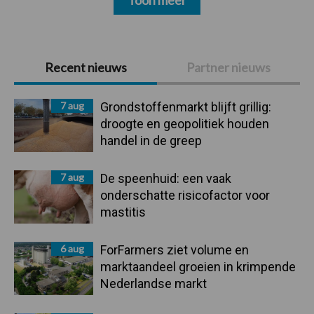
Toon meer
Primaire
Recent nieuws
Partner nieuws
Sidebar
7 aug
Grondstoffenmarkt blijft grillig:
droogte en geopolitiek houden
handel in de greep
7 aug
De speenhuid: een vaak
onderschatte risicofactor voor
mastitis
6 aug
ForFarmers ziet volume en
marktaandeel groeien in krimpende
Nederlandse markt