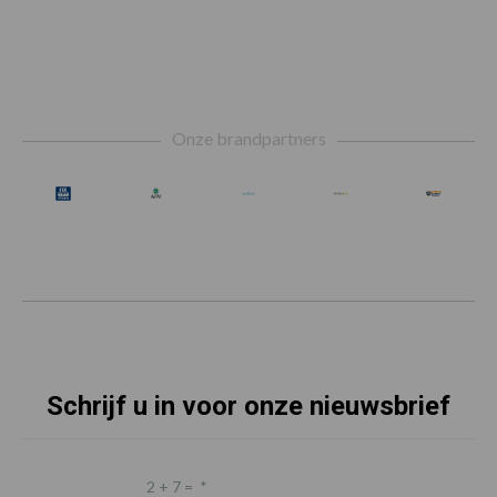
Footer
Onze brandpartners
Schrijf u in voor onze nieuwsbrief
2 + 7 =
*