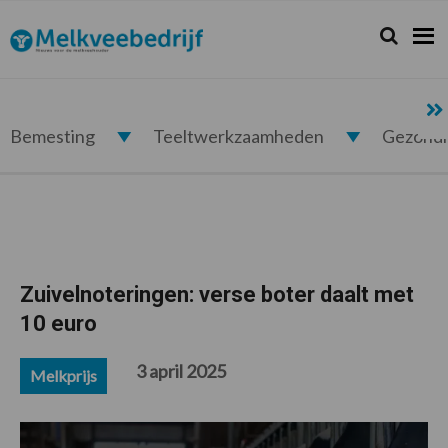
Spring
Door
Spring
Spring
naar
naar
naar
naar
Zoeken...
Zoek
Melkveebedrijf.nl
de
de
de
de
hoofdnavigatie
hoofd
eerste
voettekst
inhoud
sidebar
Bemesting
Teeltwerkzaamheden
Gezond
Zuivelnoteringen: verse boter daalt met
10 euro
3 april 2025
Melkprijs