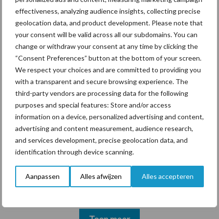
marktaandeel groeien in
effectiveness, analyzing audience insights, collecting precise
krimpende Nederlandse
geolocation data, and product development. Please note that
markt
your consent will be valid across all our subdomains. You can
change or withdraw your consent at any time by clicking the
“Consent Preferences” button at the bottom of your screen.
We respect your choices and are committed to providing you
Themapagina's
with a transparent and secure browsing experience. The
third-party vendors are processing data for the following
Diergezondheid
Bemesting
Fokkerij
Melkv
purposes and special features: Store and/or access
information on a device, personalized advertising and content,
advertising and content measurement, audience research,
and services development, precise geolocation data, and
Ligbox &
identification through device scanning.
Bedrijfsnieuws
Voerhekken
Aanpassen
Alles afwijzen
Alles accepteren