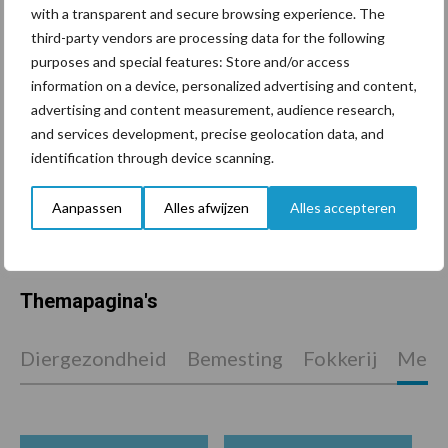
Drie Franse bedrijven over
with a transparent and secure browsing experience. The
de grens van 14.000
third-party vendors are processing data for the following
kilogram melk
purposes and special features: Store and/or access
information on a device, personalized advertising and content,
advertising and content measurement, audience research,
and services development, precise geolocation data, and
Pöttinger introduceert
identification through device scanning.
compacte dubbelrotor-
zwadhark in de hef
Aanpassen
Alles afwijzen
Alles accepteren
Themapagina's
Diergezondheid
Bemesting
Fokkerij
Melkv