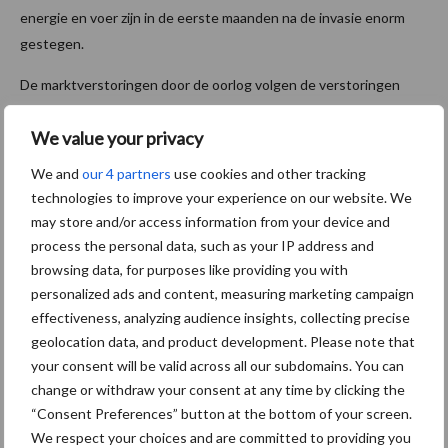
energie en voer zijn in de eerste maanden na de invasie enorm
gestegen.
De marktverstoringen door de oorlog volgen de verstoringen
tijdens de coronapandemie in 2020-2021 op. De pandemie leidde
We value your privacy
tot afzetproblemen en juist tot lage af-boerderijprijzen. De
prijsstijgingen van de voedselgrondstoffen op de wereldmarkten
We and
our 4 partners
use cookies and other tracking
zijn al in de loop van 2021 ingezet.
technologies to improve your experience on our website. We
may store and/or access information from your device and
Bron:
Agrimatie
process the personal data, such as your IP address and
Aanbevolen voor jou!
browsing data, for purposes like providing you with
personalized ads and content, measuring marketing campaign
effectiveness, analyzing audience insights, collecting precise
“Vraag naar praktische
geolocation data, and product development. Please note that
hygieneoplossingen is in
your consent will be valid across all our subdomains. You can
Polen groter dan ooit”
change or withdraw your consent at any time by clicking the
“Consent Preferences” button at the bottom of your screen.
We respect your choices and are committed to providing you