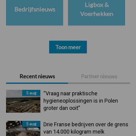
Ligbox &
Bedrijfsnieuws
Voerhekken
Toon meer
Primaire
Recent nieuws
Partner nieuws
Sidebar
5 aug
“Vraag naar praktische
hygieneoplossingen is in Polen
groter dan ooit”
5 aug
Drie Franse bedrijven over de grens
van 14.000 kilogram melk