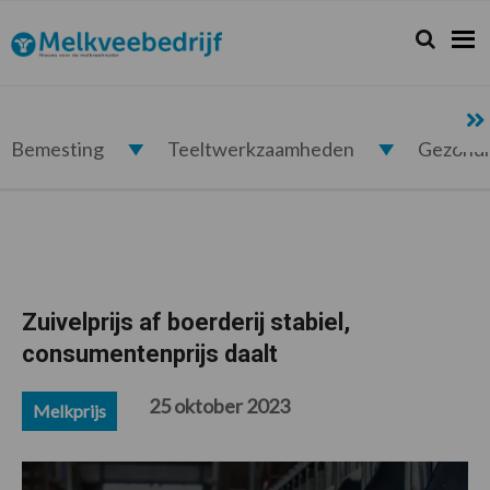
Spring
Door
Spring
Spring
naar
naar
naar
naar
Zoeken...
Zoek
Melkveebedrijf.nl
de
de
de
de
hoofdnavigatie
hoofd
eerste
voettekst
inhoud
sidebar
Bemesting
Teeltwerkzaamheden
Gezond
Zuivelprijs af boerderij stabiel,
consumentenprijs daalt
25 oktober 2023
Melkprijs