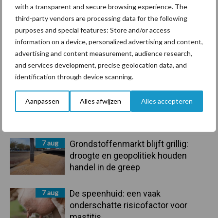
with a transparent and secure browsing experience. The
Mastitis
Hittestress
third-party vendors are processing data for the following
purposes and special features: Store and/or access
information on a device, personalized advertising and content,
advertising and content measurement, audience research,
and services development, precise geolocation data, and
Toon meer
identification through device scanning.
Aanpassen
Alles afwijzen
Alles accepteren
Primaire
Recent nieuws
Partner nieuws
Sidebar
7 aug
Grondstoffenmarkt blijft grillig:
droogte en geopolitiek houden
handel in de greep
7 aug
De speenhuid: een vaak
onderschatte risicofactor voor
mastitis