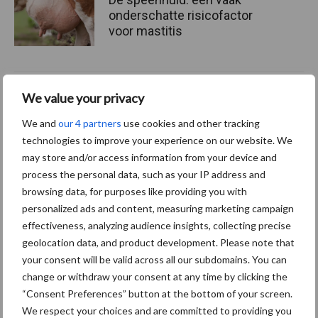
onderschatte risicofactor
voor mastitis
ForFarmers ziet volume en
We value your privacy
marktaandeel groeien in
krimpende Nederlandse
We and
our 4 partners
use cookies and other tracking
markt
technologies to improve your experience on our website. We
may store and/or access information from your device and
process the personal data, such as your IP address and
browsing data, for purposes like providing you with
Themapagina's
personalized ads and content, measuring marketing campaign
effectiveness, analyzing audience insights, collecting precise
geolocation data, and product development. Please note that
Diergezondheid
Bemesting
Fokkerij
Melkv
your consent will be valid across all our subdomains. You can
change or withdraw your consent at any time by clicking the
“Consent Preferences” button at the bottom of your screen.
We respect your choices and are committed to providing you