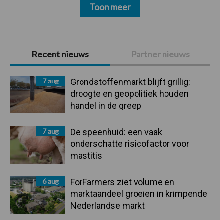
Toon meer
Primaire
Recent nieuws
Partner nieuws
Sidebar
7 aug
Grondstoffenmarkt blijft grillig:
droogte en geopolitiek houden
handel in de greep
7 aug
De speenhuid: een vaak
onderschatte risicofactor voor
mastitis
6 aug
ForFarmers ziet volume en
marktaandeel groeien in krimpende
Nederlandse markt