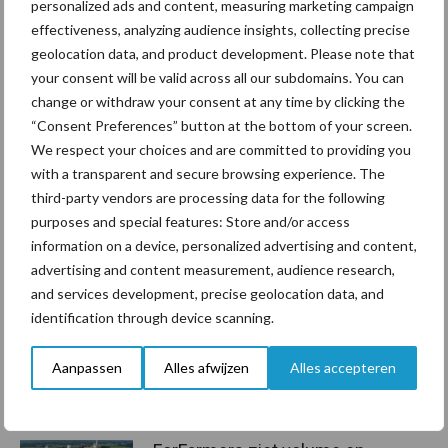
personalized ads and content, measuring marketing campaign
gehad en mocht veel klanten
effectiveness, analyzing audience insights, collecting precise
verwelkomen.
geolocation data, and product development. Please note that
your consent will be valid across all our subdomains. You can
Bron: Agruniek Rijnvallei
change or withdraw your consent at any time by clicking the
Aanbevolen voor jou!
“Consent Preferences” button at the bottom of your screen.
We respect your choices and are committed to providing you
with a transparent and secure browsing experience. The
Grondstoffenmarkt blijft
third-party vendors are processing data for the following
grillig: droogte en
purposes and special features: Store and/or access
geopolitiek houden handel
information on a device, personalized advertising and content,
in de greep
advertising and content measurement, audience research,
and services development, precise geolocation data, and
identification through device scanning.
De speenhuid: een vaak
onderschatte risicofactor
voor mastitis
Aanpassen
Alles afwijzen
Alles accepteren