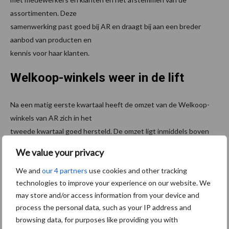
assortimenten. Deze
samenwerking past goed bij AR en draagt bij aan een breder
aanbod van producten en
kennis voor haar klanten.
Welkoop-winkels weer in de lift
Na een matig eerste kwartaal heeft de omzet van de Welkoop-
winkels van AR zich in het
tweede kwartaal goed hersteld. De omzet ligt inmiddels boven
het niveau van vorig jaar. Een
We value your privacy
belangrijke factor hierin was het gunstige weer. Hierdoor was er
We and
our 4 partners
use cookies and other tracking
veel vraag naar
technologies to improve your experience on our website. We
seizoensproducten zoals zwembaden, beregening en barbecues.
may store and/or access information from your device and
Verder is de Welkoopwinkel in Putten omgebouwd naar de
process the personal data, such as your IP address and
nieuwe winkelformule die beter aansluit bij de behoefte
browsing data, for purposes like providing you with
van klanten. De vernieuwde winkel heeft een goede opening