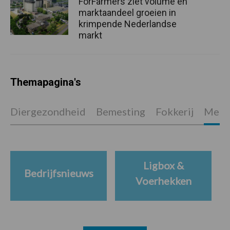
ForFarmers ziet volume en
marktaandeel groeien in
krimpende Nederlandse
markt
Themapagina's
Diergezondheid
Bemesting
Fokkerij
Melkv
Ligbox &
Bedrijfsnieuws
Voerhekken