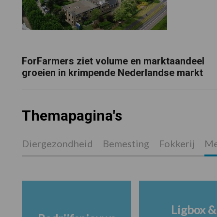
ForFarmers ziet volume en marktaandeel
groeien in krimpende Nederlandse markt
Themapagina's
Diergezondheid
Bemesting
Fokkerij
Me
Ligbox &