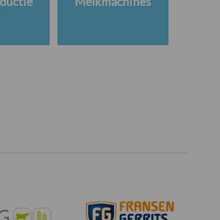
ductie
Melkmachines