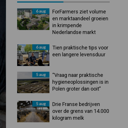
Sidebar
6 aug
ForFarmers ziet volume
en marktaandeel groeien
in krimpende
Nederlandse markt
6 aug
Tien praktische tips voor
een langere levensduur
5 aug
“Vraag naar praktische
hygieneoplossingen is in
Polen groter dan ooit”
5 aug
Drie Franse bedrijven
over de grens van 14.000
kilogram melk