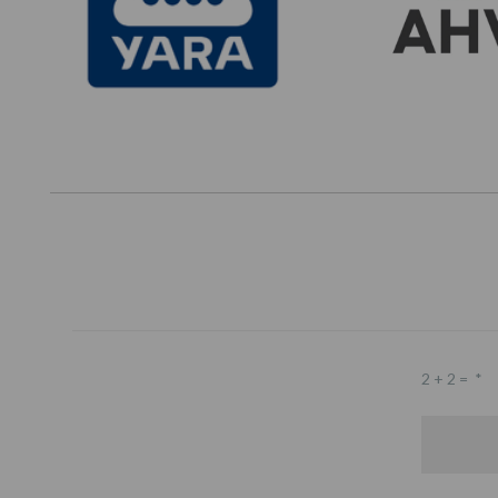
2 + 2 =
*