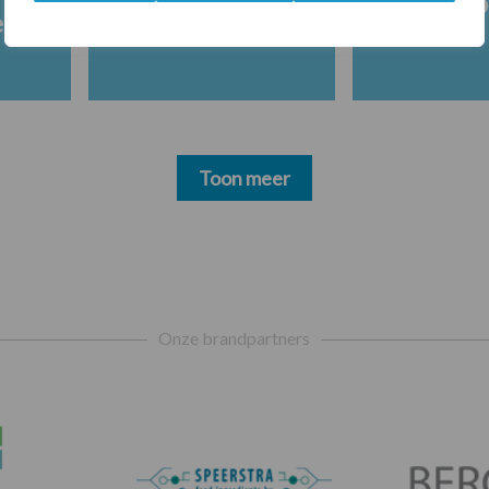
Melkpro
en
Toon meer
Onze brandpartners