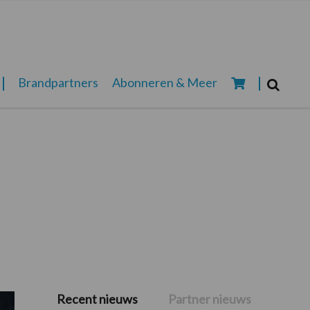
Zoeken...
Brandpartners
Abonneren & Meer
Zoek
Recent nieuws
Partner nieuws
Primaire