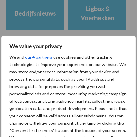
Ligbox &
Bedrijfsnieuws
Voerhekken
We value your privacy
Toon meer
We and
our 4 partners
use cookies and other tracking
technologies to improve your experience on our website. We
may store and/or access information from your device and
Primaire
process the personal data, such as your IP address and
Recent nieuws
Partner nieuws
browsing data, for purposes like providing you with
Sidebar
personalized ads and content, measuring marketing campaign
7 aug
Grondstoffenmarkt blijft grillig:
effectiveness, analyzing audience insights, collecting precise
droogte en geopolitiek houden
geolocation data, and product development. Please note that
handel in de greep
your consent will be valid across all our subdomains. You can
change or withdraw your consent at any time by clicking the
7 aug
De speenhuid: een vaak
“Consent Preferences” button at the bottom of your screen.
onderschatte risicofactor voor