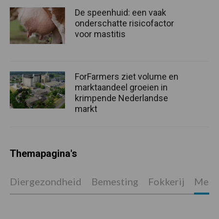
De speenhuid: een vaak
onderschatte risicofactor
voor mastitis
ForFarmers ziet volume en
marktaandeel groeien in
krimpende Nederlandse
markt
Themapagina's
Diergezondheid
Bemesting
Fokkerij
Melkv