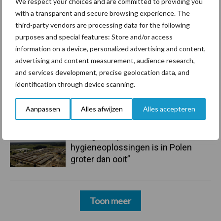
We respect your choices and are committed to providing you
mastitis
with a transparent and secure browsing experience. The
third-party vendors are processing data for the following
purposes and special features: Store and/or access
6 aug
ForFarmers ziet volume en
information on a device, personalized advertising and content,
marktaandeel groeien in krimpende
advertising and content measurement, audience research,
Nederlandse markt
and services development, precise geolocation data, and
identification through device scanning.
6 aug
Tien praktische tips voor een
langere levensduur
Aanpassen
Alles afwijzen
Alles accepteren
5 aug
“Vraag naar praktische
hygieneoplossingen is in Polen
groter dan ooit”
Toon meer