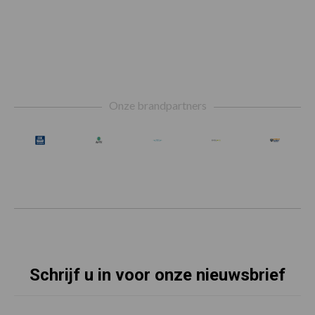
Footer
Onze brandpartners
Schrijf u in voor onze nieuwsbrief