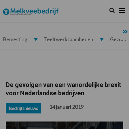
Spring
Door
Spring
Spring
naar
naar
naar
naar
Zoeken...
Zoek
Melkveebedrijf.nl
de
de
de
de
hoofdnavigatie
hoofd
eerste
voettekst
inhoud
sidebar
Bemesting
Teeltwerkzaamheden
Gezond
De gevolgen van een wanordelijke brexit
voor Nederlandse bedrijven
14 januari 2019
Bedrijfsnieuws