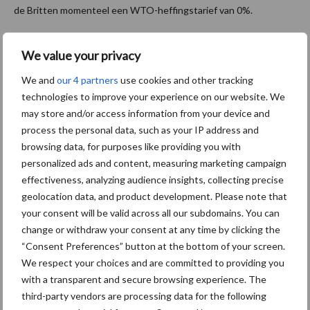
de Britten momenteel een WTO-heffingstarief van 0%.
Los van elkaar hebben ‘Londen’ en ‘Brussel’ de afgelopen weken
We value your privacy
maatregelen bekendgemaakt die de schok van een wanordelijke
brexit moeten verzachten. De Europese Commissie lanceerde
We and
our 4 partners
use cookies and other tracking
een noodplan bestaande uit veertien tijdelijke noodmaatregelen
technologies to improve your experience on our website. We
voor onder meer het bankwezen, het vliegverkeer, de
may store and/or access information from your device and
transportsector en de douane; bedoeld om ‘harde’ brexit een
process the personal data, such as your IP address and
browsing data, for purposes like providing you with
‘zachte’ landing te geven. Normaliter spreekt de EU met niet-
personalized ads and content, measuring marketing campaign
lidstaten aparte wegvervoersrechten af. Britse vrachtwagens
effectiveness, analyzing audience insights, collecting precise
mogen hun ladingen in Nederland tot 31 december 2019
geolocation data, and product development. Please note that
afleveren, zonder dat er wegvervoersrechten zijn afgesproken.
your consent will be valid across all our subdomains. You can
Maar zij mogen niet doorrijden naar andere bestemmingen in de
change or withdraw your consent at any time by clicking the
EU om nieuwe ladingen op te halen.
“Consent Preferences” button at the bottom of your screen.
We respect your choices and are committed to providing you
Hulpmiddelen douane
with a transparent and secure browsing experience. The
De Nederlandse Douane merkt dat veel ondernemers nog niet
third-party vendors are processing data for the following