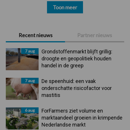
Toon meer
Primaire
Recent nieuws
Partner nieuws
Sidebar
7 aug
Grondstoffenmarkt blijft grillig:
droogte en geopolitiek houden
handel in de greep
7 aug
De speenhuid: een vaak
onderschatte risicofactor voor
mastitis
6 aug
ForFarmers ziet volume en
marktaandeel groeien in krimpende
Nederlandse markt