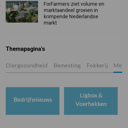
ForFarmers ziet volume en
marktaandeel groeien in
krimpende Nederlandse
markt
Themapagina's
Diergezondheid
Bemesting
Fokkerij
Melkv
Ligbox &
Bedrijfsnieuws
Voerhekken