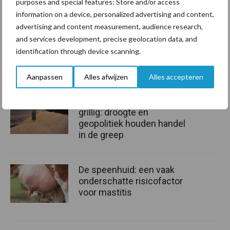
weten hoe zij hun voorbereidingen moeten aanpakken. Hiervoor
purposes and special features: Store and/or access
information on a device, personalized advertising and content,
heeft de Douane een aantal hulpmiddelen ontwikkeld zoals de
advertising and content measurement, audience research,
Brexit Impact Scan
,
douane.nl/brexit
en een
Brexit-toolkit
.
and services development, precise geolocation data, and
Bron:
ABN AMRO
, 14-01-2019
identification through device scanning.
Aanbevolen voor jou!
Aanpassen
Alles afwijzen
Alles accepteren
Grondstoffenmarkt blijft
grillig: droogte en
geopolitiek houden handel
in de greep
De speenhuid: een vaak
onderschatte risicofactor
voor mastitis