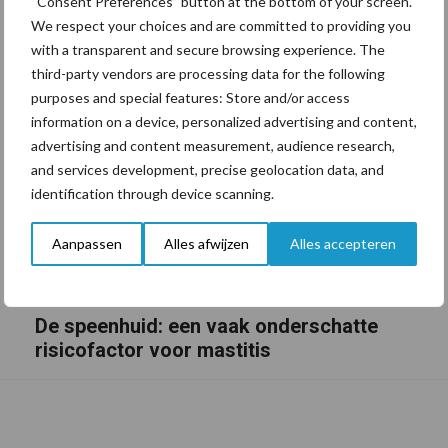
“Consent Preferences” button at the bottom of your screen.
We respect your choices and are committed to providing you
with a transparent and secure browsing experience. The
third-party vendors are processing data for the following
purposes and special features: Store and/or access
information on a device, personalized advertising and content,
advertising and content measurement, audience research,
and services development, precise geolocation data, and
identification through device scanning.
Aanpassen
Alles afwijzen
Alles accepteren
De speenhuid: een vaak onderschatte
risicofactor voor mastitis