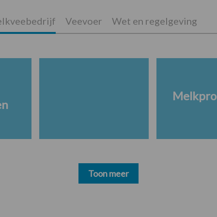
lkveebedrijf
Veevoer
Wet en regelgeving
Melkpro
en
Toon meer