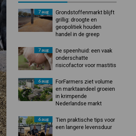
Sidebar
7 aug
Grondstoffenmarkt blijft
grillig: droogte en
geopolitiek houden
handel in de greep
7 aug
De speenhuid: een vaak
onderschatte
risicofactor voor mastitis
6 aug
ForFarmers ziet volume
en marktaandeel groeien
in krimpende
Nederlandse markt
6 aug
Tien praktische tips voor
een langere levensduur