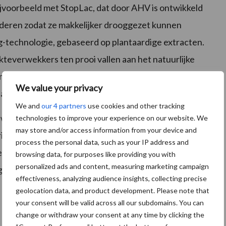
jvoorbeeld met StopLac, dat door AHV is ontwikkeld
nderen zodat ze makkelijker drooggezet kunnen
technologie, gebaseerd op plantaardige extracten.
kteverwekkers ten prooi vallen aan het natuurlijke
immuunsysteem van het dier beter te ondersteunen bij
We value your privacy
 aan antibiotica verminderd.
We and
our 4 partners
use cookies and other tracking
dwijd verder toegankelijk maken. “Met onze
technologies to improve your experience on our website. We
may store and/or access information from your device and
ng in de distributie, kunnen deze producten
process the personal data, such as your IP address and
industrie. Dat leidt tot een beter dierenwelzijn en
browsing data, for purposes like providing you with
personalized ads and content, measuring marketing campaign
bruik op agrarische bedrijven”, stelt Elanco.
effectiveness, analyzing audience insights, collecting precise
geolocation data, and product development. Please note that
your consent will be valid across all our subdomains. You can
change or withdraw your consent at any time by clicking the