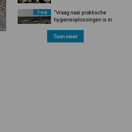
5 aug
“Vraag naar praktische
hygieneoplossingen is in
Polen groter dan ooit”
Toon meer