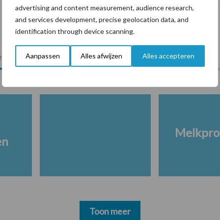
advertising and content measurement, audience research,
and services development, precise geolocation data, and
identification through device scanning.
lkveebedrijf
Veevoer
Wet en regelgeving
Aanpassen
Alles afwijzen
Alles accepteren
Melkpro
en
Toon meer