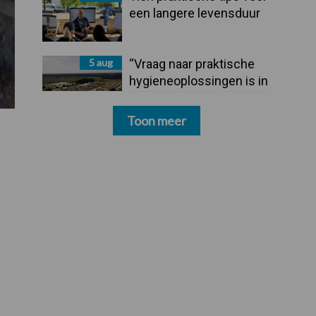
een langere levensduur
5 aug
“Vraag naar praktische
hygieneoplossingen is in
Polen groter dan ooit”
Toon meer