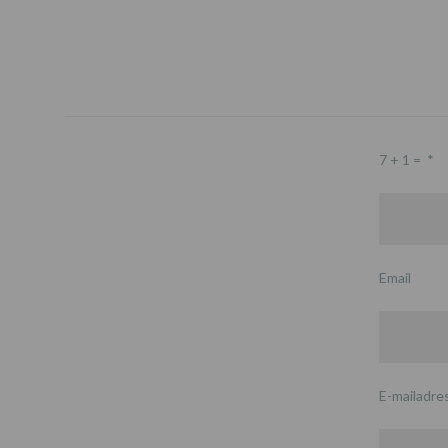
7 + 1 =
*
Email
E-mailadre