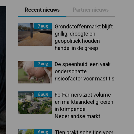
Recent nieuws
Partner nieuws
Primaire
Sidebar
7 aug
Grondstoffenmarkt blijft
grillig: droogte en
geopolitiek houden
handel in de greep
7 aug
De speenhuid: een vaak
onderschatte
risicofactor voor mastitis
6 aug
ForFarmers ziet volume
en marktaandeel groeien
in krimpende
Nederlandse markt
6 aug
Tien praktische tips voor