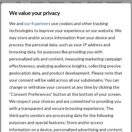
We value your privacy
We and
our 4 partners
use cookies and other tracking
technologies to improve your experience on our website. We
may store and/or access information from your device and
process the personal data, such as your IP address and
browsing data, for purposes like providing you with
personalized ads and content, measuring marketing campaign
effectiveness, analyzing audience insights, collecting precise
geolocation data, and product development. Please note that
your consent will be valid across all our subdomains. You can
change or withdraw your consent at any time by clicking the
“Consent Preferences” button at the bottom of your screen.
We respect your choices and are committed to providing you
with a transparent and secure browsing experience. The
third-party vendors are processing data for the following
De speenhuid: een vaak onderschatte
purposes and special features: Store and/or access
risicofactor voor mastitis
information on a device, personalized advertising and content,