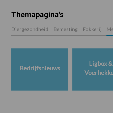
Themapagina's
Diergezondheid
Bemesting
Fokkerij
Me
Ligbox &
Bedrijfsnieuws
Voerhekk