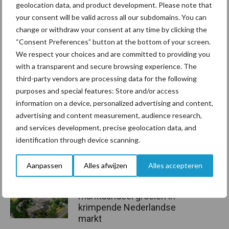
geolocation data, and product development. Please note that
Aanbevolen voor jou!
your consent will be valid across all our subdomains. You can
change or withdraw your consent at any time by clicking the
“Consent Preferences” button at the bottom of your screen.
Grondstoffenmarkt blijft
We respect your choices and are committed to providing you
grillig: droogte en
with a transparent and secure browsing experience. The
geopolitiek houden handel
third-party vendors are processing data for the following
in de greep
purposes and special features: Store and/or access
information on a device, personalized advertising and content,
advertising and content measurement, audience research,
De speenhuid: een vaak
and services development, precise geolocation data, and
onderschatte risicofactor
voor mastitis
identification through device scanning.
Aanpassen
Alles afwijzen
Alles accepteren
ForFarmers ziet volume en
marktaandeel groeien in
krimpende Nederlandse
markt