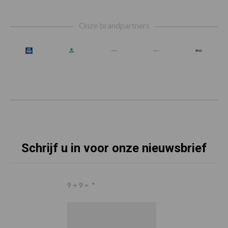
Footer
Onze brandpartners
Schrijf u in voor onze nieuwsbrief
9 + 9 =
*