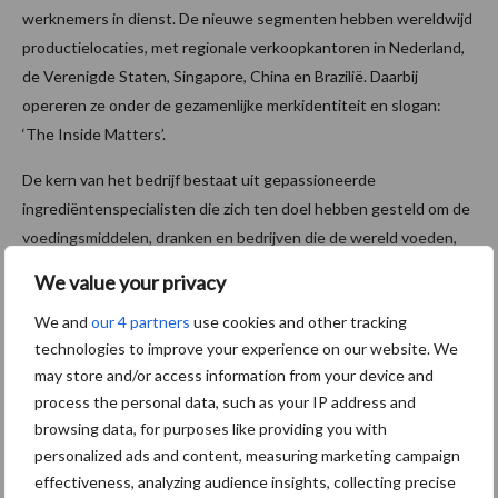
werknemers in dienst. De nieuwe segmenten hebben wereldwijd
productielocaties, met regionale verkoopkantoren in Nederland,
de Verenigde Staten, Singapore, China en Brazilië. Daarbij
opereren ze onder de gezamenlijke merkidentiteit en slogan:
‘The Inside Matters’.
De kern van het bedrijf bestaat uit gepassioneerde
ingrediëntenspecialisten die zich ten doel hebben gesteld om de
voedingsmiddelen, dranken en bedrijven die de wereld voeden,
nog waardevoller te maken. De duidelijke onderverdeling in
We value your privacy
segmenten versterkt de positie van het bedrijf als innovatieve
We and
our 4 partners
use cookies and other tracking
partner en mondiale speler op het gebied van ingrediënten.
technologies to improve your experience on our website. We
Meer informatie
may store and/or access information from your device and
process the personal data, such as your IP address and
Neem voor meer informatie contact op met
FrieslandCampina
browsing data, for purposes like providing you with
Ingredients
.
personalized ads and content, measuring marketing campaign
effectiveness, analyzing audience insights, collecting precise
Bron:
Friesland Campina