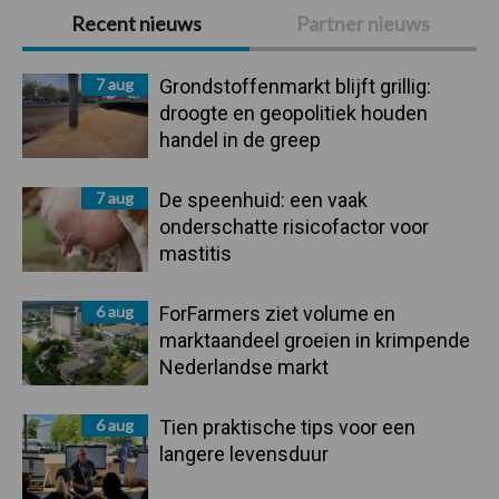
Primaire
Recent nieuws
Partner nieuws
Sidebar
7 aug
Grondstoffenmarkt blijft grillig:
droogte en geopolitiek houden
handel in de greep
7 aug
De speenhuid: een vaak
onderschatte risicofactor voor
mastitis
6 aug
ForFarmers ziet volume en
marktaandeel groeien in krimpende
Nederlandse markt
6 aug
Tien praktische tips voor een
langere levensduur