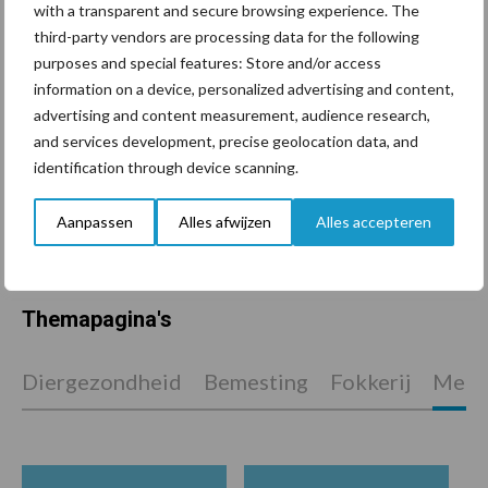
Jaarverslag 2025 Royal A-
with a transparent and secure browsing experience. The
ware: omzet groeit,
third-party vendors are processing data for the following
nettoresultaat daalt
purposes and special features: Store and/or access
information on a device, personalized advertising and content,
advertising and content measurement, audience research,
and services development, precise geolocation data, and
Machines en werktuigen
identification through device scanning.
gewild doelwit criminelen
Aanpassen
Alles afwijzen
Alles accepteren
Themapagina's
Diergezondheid
Bemesting
Fokkerij
Melkv