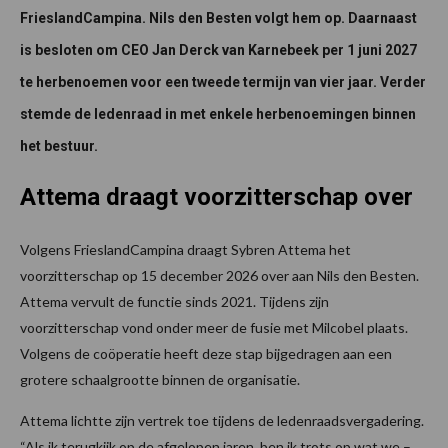
FrieslandCampina. Nils den Besten volgt hem op. Daarnaast
is besloten om CEO Jan Derck van Karnebeek per 1 juni 2027
te herbenoemen voor een tweede termijn van vier jaar. Verder
stemde de ledenraad in met enkele herbenoemingen binnen
het bestuur.
Attema draagt voorzitterschap over
Volgens FrieslandCampina draagt Sybren Attema het
voorzitterschap op 15 december 2026 over aan Nils den Besten.
Attema vervult de functie sinds 2021. Tijdens zijn
voorzitterschap vond onder meer de fusie met Milcobel plaats.
Volgens de coöperatie heeft deze stap bijgedragen aan een
grotere schaalgrootte binnen de organisatie.
Attema lichtte zijn vertrek toe tijdens de ledenraadsvergadering.
“Als ik terugkijk op de afgelopen jaren, ben ik trots op wat we –