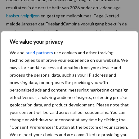
resultaten in de eerste helft van 2026 onder druk door lage
basiszuivelprijzen
en gestegen melkvolumes. Tegelijkertijd
meldde Janssen dat FrieslandCampina vooruitgang boekt in de
groei van marktaandelen. Daarnaast verlopen de integraties van
Milcobel en Wisconsin Whey Protein volgens plan. De prioriteiten
We value your privacy
voor 2026 blijven daarom gericht op winstgevende groei,
We and
our 4 partners
use cookies and other tracking
margeverbetering en kostenbeheersing.
technologies to improve your experience on our website. We
may store and/or access information from your device and
Bron en beeld:
FrieslandCampina
process the personal data, such as your IP address and
Aanbevolen voor jou!
browsing data, for purposes like providing you with
personalized ads and content, measuring marketing campaign
effectiveness, analyzing audience insights, collecting precise
Tot 5 ton per wiel om
geolocation data, and product development. Please note that
ondergrondverdichting te
your consent will be valid across all our subdomains. You can
beperken
change or withdraw your consent at any time by clicking the
“Consent Preferences” button at the bottom of your screen.
We respect your choices and are committed to providing you