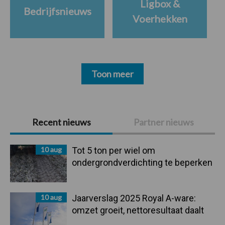
Ligbox &
Bedrijfsnieuws
Voerhekken
Toon meer
Primaire
Recent nieuws
Partner nieuws
Sidebar
10 aug
Tot 5 ton per wiel om
ondergrondverdichting te beperken
10 aug
Jaarverslag 2025 Royal A-ware:
omzet groeit, nettoresultaat daalt