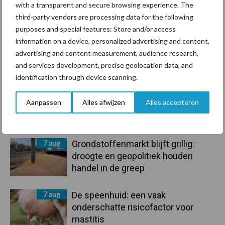
Bedrijfsnieuws
with a transparent and secure browsing experience. The
Voerhekken
third-party vendors are processing data for the following
purposes and special features: Store and/or access
information on a device, personalized advertising and content,
advertising and content measurement, audience research,
and services development, precise geolocation data, and
Toon meer
identification through device scanning.
Aanpassen
Alles afwijzen
Alles accepteren
Primaire
Recent nieuws
Partner nieuws
Sidebar
7 aug
Grondstoffenmarkt blijft grillig:
droogte en geopolitiek houden
handel in de greep
7 aug
De speenhuid: een vaak
onderschatte risicofactor voor
mastitis