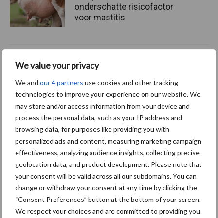
onderschatte risicofactor
voor mastitis
ForFarmers ziet volume en
We value your privacy
marktaandeel groeien in
krimpende Nederlandse
We and
our 4 partners
use cookies and other tracking
markt
technologies to improve your experience on our website. We
may store and/or access information from your device and
process the personal data, such as your IP address and
browsing data, for purposes like providing you with
Themapagina's
personalized ads and content, measuring marketing campaign
effectiveness, analyzing audience insights, collecting precise
Diergezondheid
Bemesting
Fokkerij
Melkv
geolocation data, and product development. Please note that
your consent will be valid across all our subdomains. You can
change or withdraw your consent at any time by clicking the
“Consent Preferences” button at the bottom of your screen.
We respect your choices and are committed to providing you
Ligbox &