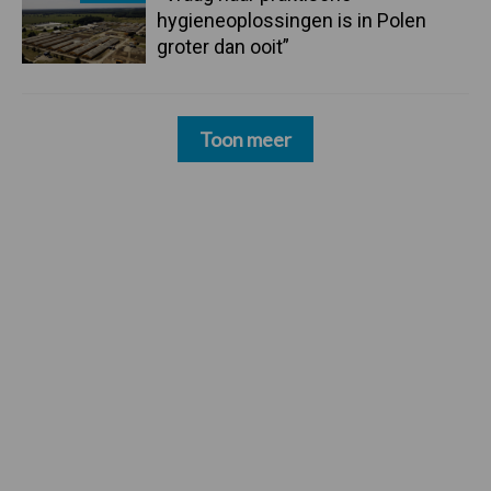
hygieneoplossingen is in Polen
groter dan ooit”
Toon meer
Footer