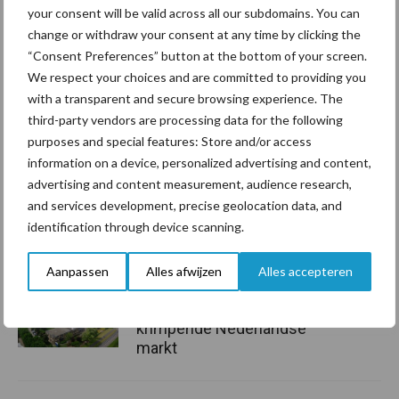
Aanbevolen voor jou!
your consent will be valid across all our subdomains. You can
change or withdraw your consent at any time by clicking the
Grondstoffenmarkt blijft
“Consent Preferences” button at the bottom of your screen.
grillig: droogte en
We respect your choices and are committed to providing you
geopolitiek houden handel
with a transparent and secure browsing experience. The
in de greep
third-party vendors are processing data for the following
purposes and special features: Store and/or access
information on a device, personalized advertising and content,
De speenhuid: een vaak
advertising and content measurement, audience research,
onderschatte risicofactor
and services development, precise geolocation data, and
voor mastitis
identification through device scanning.
Aanpassen
Alles afwijzen
Alles accepteren
ForFarmers ziet volume en
marktaandeel groeien in
krimpende Nederlandse
markt