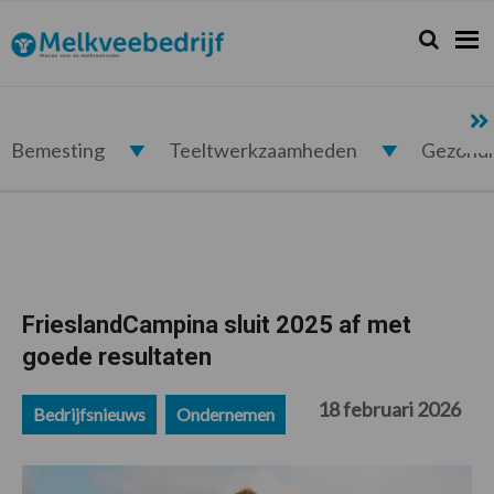
Spring
Door
Spring
Spring
naar
naar
naar
naar
Zoeken...
Zoek
Melkveebedrijf.nl
de
de
de
de
hoofdnavigatie
hoofd
eerste
voettekst
inhoud
sidebar
Bemesting
Teeltwerkzaamheden
Gezond
FrieslandCampina sluit 2025 af met
goede resultaten
18 februari 2026
Bedrijfsnieuws
Ondernemen