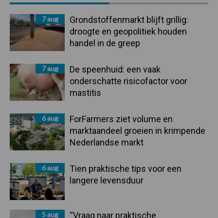
Sidebar
7 aug
Grondstoffenmarkt blijft grillig:
droogte en geopolitiek houden
handel in de greep
7 aug
De speenhuid: een vaak
onderschatte risicofactor voor
mastitis
6 aug
ForFarmers ziet volume en
marktaandeel groeien in krimpende
Nederlandse markt
6 aug
Tien praktische tips voor een
langere levensduur
5 aug
“Vraag naar praktische