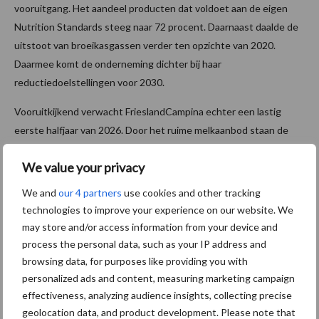
vooruitgang. Het aandeel producten dat voldoet aan de eigen
Nutrition Standards steeg naar 72 procent. Daarnaast daalde de
uitstoot van broeikasgassen verder ten opzichte van 2020.
Daarmee komt de onderneming dichter bij haar
reductiedoelstellingen voor 2030.
Vooruitkijkend verwacht FrieslandCampina echter een lastig
eerste halfjaar van 2026. Door het ruime melkaanbod staan de
basiszuivelprijzen onder druk. Bovendien zorgen geopolitieke
We value your privacy
ontwikkelingen mogelijk voor valutaschommelingen en hogere
handelstarieven. Daarom voorziet de onderneming dat de
We and
our 4 partners
use cookies and other tracking
winstgevendheid in de eerste helft van 2026 duidelijk lager
technologies to improve your experience on our website. We
uitvalt dan een jaar eerder. Herstel wordt pas in de tweede helft
may store and/or access information from your device and
van het jaar verwacht, zodra vraag en aanbod beter in balans
process the personal data, such as your IP address and
komen.
browsing data, for purposes like providing you with
personalized ads and content, measuring marketing campaign
Bron en beeld:
FrieslandCampina
effectiveness, analyzing audience insights, collecting precise
geolocation data, and product development. Please note that