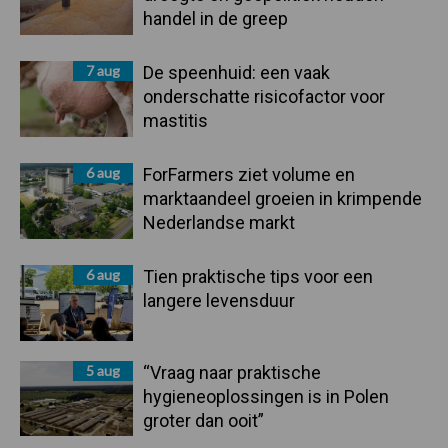
handel in de greep
7 aug
De speenhuid: een vaak
onderschatte risicofactor voor
mastitis
6 aug
ForFarmers ziet volume en
marktaandeel groeien in krimpende
Nederlandse markt
6 aug
Tien praktische tips voor een
langere levensduur
5 aug
“Vraag naar praktische
hygieneoplossingen is in Polen
groter dan ooit”