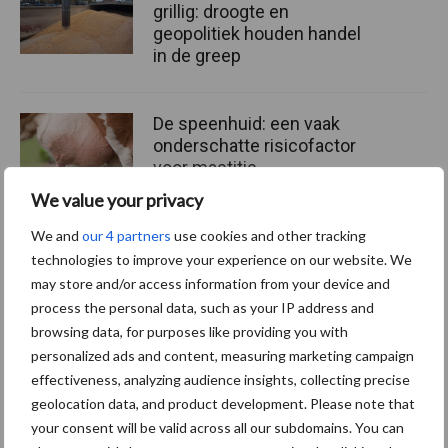
grillig: droogte en
geopolitiek houden handel
in de greep
De speenhuid: een vaak
onderschatte risicofactor
voor mastitis
We value your privacy
We and
our 4 partners
use cookies and other tracking
ForFarmers ziet volume en
technologies to improve your experience on our website. We
marktaandeel groeien in
may store and/or access information from your device and
krimpende Nederlandse
process the personal data, such as your IP address and
markt
browsing data, for purposes like providing you with
personalized ads and content, measuring marketing campaign
effectiveness, analyzing audience insights, collecting precise
geolocation data, and product development. Please note that
Themapagina's
your consent will be valid across all our subdomains. You can