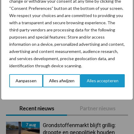
change or withdraw your consent at any time by clicking the
Diergezondheid
Bemesting
Fokkerij
Melkv
“Consent Preferences” button at the bottom of your screen.
We respect your choices and are committed to providing you
with a transparent and secure browsing experience. The
third-party vendors are processing data for the following
Ligbox &
purposes and special features: Store and/or access
Bedrijfsnieuws
information on a device, personalized advertising and content,
Voerhekken
advertising and content measurement, audience research,
and services development, precise geolocation data, and
identification through device scanning.
Toon meer
Aanpassen
Alles afwijzen
Alles accepteren
Primaire
Recent nieuws
Partner nieuws
Sidebar
7 aug
Grondstoffenmarkt blijft grillig:
droogte en geopolitiek houden