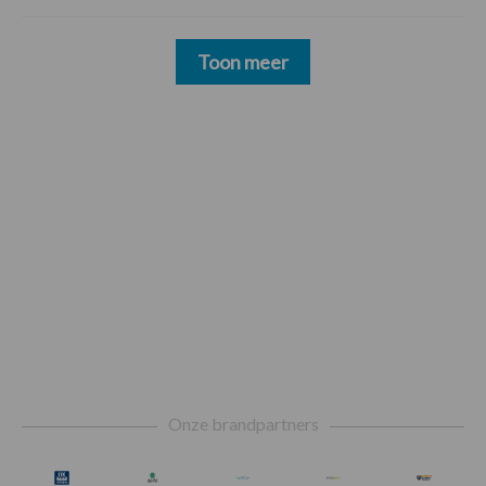
Toon meer
Footer
Onze brandpartners