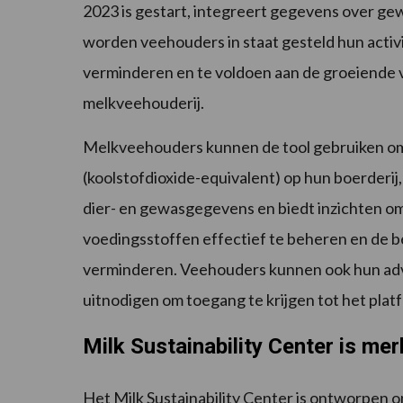
2023 is gestart, integreert gegevens over gew
worden veehouders in staat gesteld hun activit
verminderen en te voldoen aan de groeiende 
melkveehouderij.
Melkveehouders kunnen de tool gebruiken om
(koolstofdioxide-equivalent) op hun boerderij
dier- en gewasgegevens en biedt inzichten o
voedingsstoffen effectief te beheren en de 
verminderen. Veehouders kunnen ook hun advi
uitnodigen om toegang te krijgen tot het plat
Milk Sustainability Center is me
Het Milk Sustainability Center is ontworpen o