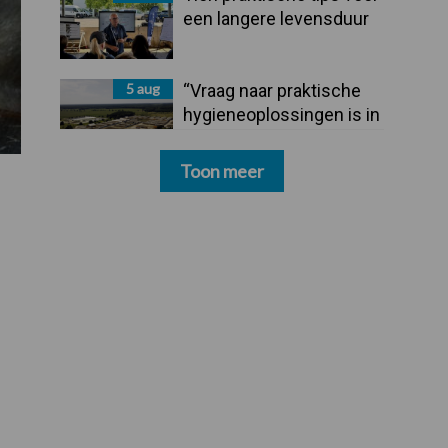
een langere levensduur
5 aug
“Vraag naar praktische
hygieneoplossingen is in
Polen groter dan ooit”
Toon meer