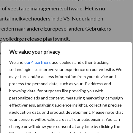
 of veestapelmanagementsoftware. Het is nu
 aantal melkveehouders in de VS, Nederland en
breiden naar andere Europese landen. Gebruikers
volledige release plaatsvindt.
We value your privacy
egankelijk op zowel desktop als mobiele apparaten.
We and
our 4 partners
use cookies and other tracking
Data Warehouse BV (DDW), een Nederlands bedrijf
technologies to improve your experience on our website. We
-oplossingen voor duurzame melkveehouderij.
may store and/or access information from your device and
process the personal data, such as your IP address and
n efficiëntie
browsing data, for purposes like providing you with
personalized ads and content, measuring marketing campaign
effectiveness, analyzing audience insights, collecting precise
ners om zich aan te sluiten bij zijn missie om
geolocation data, and product development. Please note that
evens en inzichten die nodig zijn om een holistisch
your consent will be valid across all our subdomains. You can
mheid van hun zuivelactiviteiten.
change or withdraw your consent at any time by clicking the