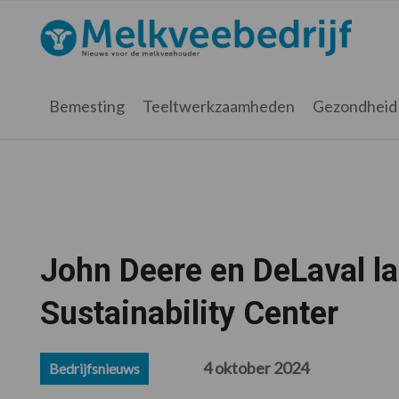
Spring
Door
Spring
Spring
naar
naar
naar
naar
Melkveebedrijf.nl
de
de
de
de
hoofdnavigatie
hoofd
eerste
voettekst
inhoud
sidebar
Bemesting
Teeltwerkzaamheden
Gezondheid
John Deere en DeLaval la
Sustainability Center
4 oktober 2024
Bedrijfsnieuws