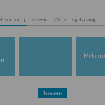
lkveebedrijf
Veevoer
Wet en regelgeving
Melkpro
en
Toon meer