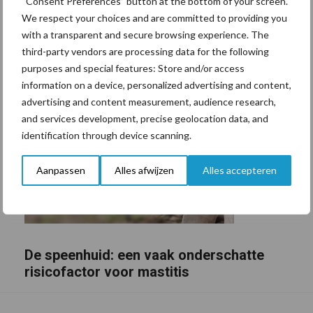
“Consent Preferences” button at the bottom of your screen.
We respect your choices and are committed to providing you
with a transparent and secure browsing experience. The
third-party vendors are processing data for the following
purposes and special features: Store and/or access
information on a device, personalized advertising and content,
advertising and content measurement, audience research,
and services development, precise geolocation data, and
identification through device scanning.
Aanpassen
Alles afwijzen
Alles accepteren
De speenhuid: een vaak onderschatte
risicofactor voor mastitis