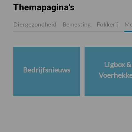
Themapagina's
Diergezondheid
Bemesting
Fokkerij
Me
Ligbox &
Bedrijfsnieuws
Voerhekk