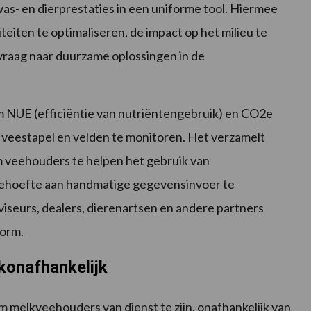
as- en dierprestaties in een uniforme tool. Hiermee
eiten te optimaliseren, de impact op het milieu te
vraag naar duurzame oplossingen in de
 NUE (efficiëntie van nutriëntengebruik) en CO2e
, veestapel en velden te monitoren. Het verzamelt
m veehouders te helpen het gebruik van
behoefte aan handmatige gegevensinvoer te
seurs, dealers, dierenartsen en andere partners
form.
rkonafhankelijk
m melkveehouders van dienst te zijn, onafhankelijk van