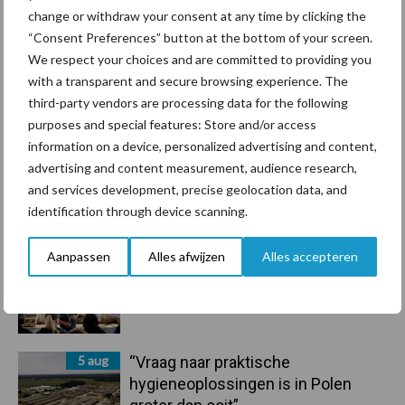
change or withdraw your consent at any time by clicking the
droogte en geopolitiek houden
“Consent Preferences” button at the bottom of your screen.
handel in de greep
We respect your choices and are committed to providing you
with a transparent and secure browsing experience. The
7 aug
De speenhuid: een vaak
third-party vendors are processing data for the following
onderschatte risicofactor voor
purposes and special features: Store and/or access
mastitis
information on a device, personalized advertising and content,
advertising and content measurement, audience research,
6 aug
ForFarmers ziet volume en
and services development, precise geolocation data, and
marktaandeel groeien in krimpende
identification through device scanning.
Nederlandse markt
Aanpassen
Alles afwijzen
Alles accepteren
6 aug
Tien praktische tips voor een
langere levensduur
5 aug
“Vraag naar praktische
hygieneoplossingen is in Polen