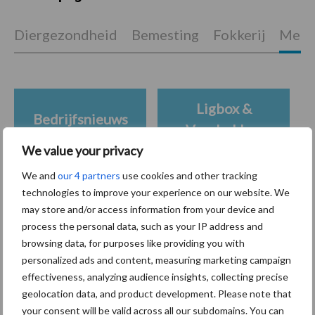
Diergezondheid
Bemesting
Fokkerij
Melkv
Ligbox &
Bedrijfsnieuws
Voerhekken
We value your privacy
We and
our 4 partners
use cookies and other tracking
technologies to improve your experience on our website. We
Toon meer
may store and/or access information from your device and
process the personal data, such as your IP address and
browsing data, for purposes like providing you with
personalized ads and content, measuring marketing campaign
Primaire
Recent nieuws
Partner nieuws
effectiveness, analyzing audience insights, collecting precise
Sidebar
geolocation data, and product development. Please note that
your consent will be valid across all our subdomains. You can
7 aug
Grondstoffenmarkt blijft grillig: