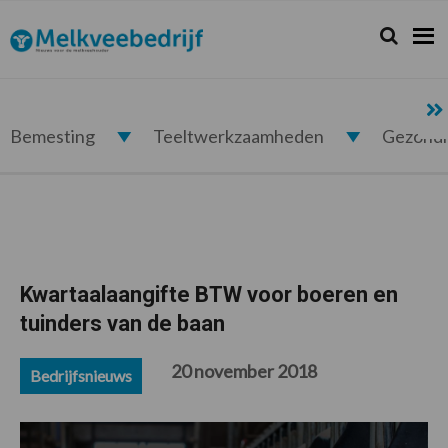
Spring
Door
Spring
Spring
naar
naar
naar
naar
Zoeken...
Zoek
Melkveebedrijf.nl
de
de
de
de
hoofdnavigatie
hoofd
eerste
voettekst
inhoud
sidebar
Bemesting
Teeltwerkzaamheden
Gezond
Kwartaalaangifte BTW voor boeren en
tuinders van de baan
20 november 2018
Bedrijfsnieuws