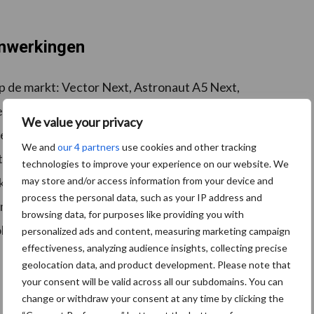
nwerkingen
op de markt: Vector Next, Astronaut A5 Next,
 gepresenteerd tijdens internationale
We value your privacy
een samenwerking aangekondigd met Grassa. Deze
We and
our 4 partners
use cookies and other tracking
ternatieve eiwitstromen, die mogelijk kunnen
technologies to improve your experience on our website. We
veehouders. Tegelijkertijd blijft regelgeving een
may store and/or access information from your device and
process the personal data, such as your IP address and
n melkveehouders te maken met strengere eisen en
browsing data, for purposes like providing you with
olgens Lely een belangrijk instrument om aan deze
personalized ads and content, measuring marketing campaign
effectiveness, analyzing audience insights, collecting precise
geolocation data, and product development. Please note that
your consent will be valid across all our subdomains. You can
change or withdraw your consent at any time by clicking the