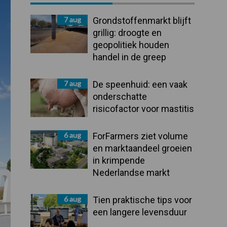
Sidebar
7 aug
Grondstoffenmarkt blijft
grillig: droogte en
geopolitiek houden
handel in de greep
7 aug
De speenhuid: een vaak
onderschatte
risicofactor voor mastitis
6 aug
ForFarmers ziet volume
en marktaandeel groeien
in krimpende
Nederlandse markt
6 aug
Tien praktische tips voor
een langere levensduur