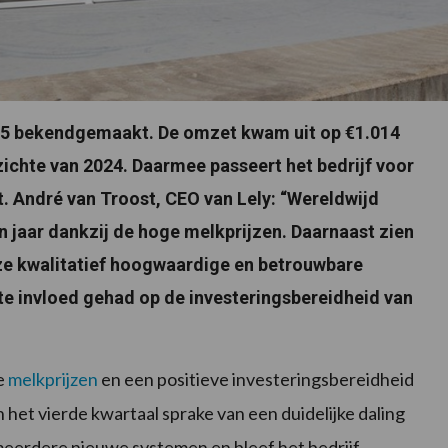
2025 bekendgemaakt. De omzet kwam uit op €1.014
pzichte van 2024. Daarmee passeert het bedrijf voor
t. André van Troost, CEO van Lely: “Wereldwijd
 jaar dankzij de hoge melkprijzen. Daarnaast zien
ze kwalitatief hoogwaardige en betrouwbare
ecte invloed gehad op de investeringsbereidheid van
e
melkprijzen
en een positieve investeringsbereidheid
 het vierde kwartaal sprake van een duidelijke daling
 meerdere nieuwe systemen en bleef het bedrijf