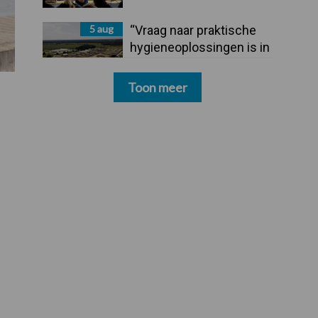
5 aug
“Vraag naar praktische
hygieneoplossingen is in
Polen groter dan ooit”
Toon meer