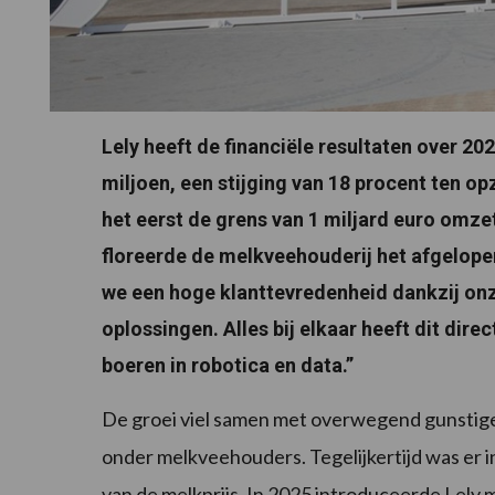
Lely heeft de financiële resultaten over 
miljoen, een stijging van 18 procent ten o
het eerst de grens van 1 miljard euro omze
floreerde de melkveehouderij het afgelopen
we een hoge klanttevredenheid dankzij on
oplossingen. Alles bij elkaar heeft dit dir
boeren in robotica en data.”
De groei viel samen met overwegend gunstig
onder melkveehouders. Tegelijkertijd was er in
van de melkprijs. In 2025 introduceerde Lely