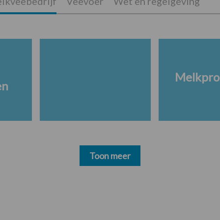
lkveebedrijf
Veevoer
Wet en regelgeving
Melkpro
en
Toon meer