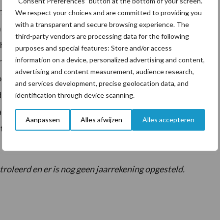
“Consent Preferences” button at the bottom of your screen.
r. “We zijn het nieuwe jaar met gemengde gevoelens
We respect your choices and are committed to providing you
with a transparent and secure browsing experience. The
n met zich meebrengen deels door de recente daling
third-party vendors are processing data for the following
heid in leveringen van chips. Bovendien blijft de
purposes and special features: Store and/or access
information on a device, personalized advertising and content,
erminderd. Boeren worden blijvend geconfronteerd
advertising and content measurement, audience research,
oeiende vraag naar meer transparantie en een nog
and services development, precise geolocation data, and
 innovatie, robotisering en digitalisering onderdeel
identification through device scanning.
rzame en voedzame zuivelproducten te produceren.
Aanpassen
Alles afwijzen
Alles accepteren
t op het steeds verder ontwikkelen van ons
troleerd en er is nog geen jaarrekening opgesteld.