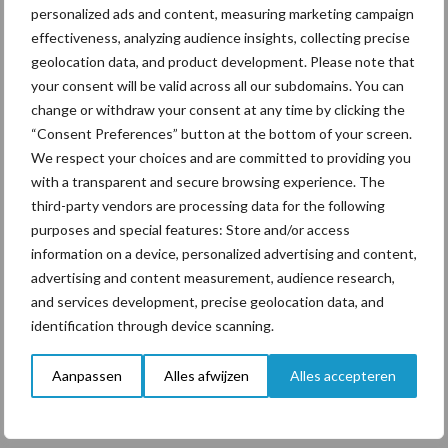
De uitwerking op Europees niveau, in samenwerking met
personalized ads and content, measuring marketing campaign
koepelorganisatie COPA-COGECA, zullen we nauwgezet blijven
effectiveness, analyzing audience insights, collecting precise
volgen.
geolocation data, and product development. Please note that
your consent will be valid across all our subdomains. You can
Bron: LTO Nederland
change or withdraw your consent at any time by clicking the
“Consent Preferences” button at the bottom of your screen.
Aanbevolen voor jou!
We respect your choices and are committed to providing you
with a transparent and secure browsing experience. The
Grondstoffenmarkt blijft
third-party vendors are processing data for the following
grillig: droogte en
purposes and special features: Store and/or access
geopolitiek houden handel
information on a device, personalized advertising and content,
in de greep
advertising and content measurement, audience research,
and services development, precise geolocation data, and
identification through device scanning.
De speenhuid: een vaak
onderschatte risicofactor
Aanpassen
Alles afwijzen
Alles accepteren
voor mastitis