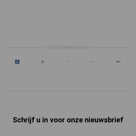
Footer
Onze brandpartners
Schrijf u in voor onze nieuwsbrief