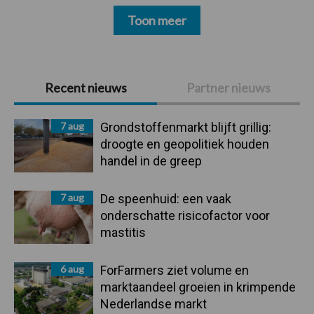
Toon meer
Primaire
Recent nieuws
Partner nieuws
Sidebar
7 aug
Grondstoffenmarkt blijft grillig:
droogte en geopolitiek houden
handel in de greep
7 aug
De speenhuid: een vaak
onderschatte risicofactor voor
mastitis
6 aug
ForFarmers ziet volume en
marktaandeel groeien in krimpende
Nederlandse markt