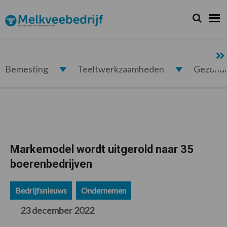
Spring
Door
Spring
Spring
naar
naar
naar
naar
Zoeken...
Zoek
Melkveebedrijf.nl
de
de
de
de
hoofdnavigatie
hoofd
eerste
voettekst
inhoud
sidebar
Bemesting
Teeltwerkzaamheden
Gezond
Markemodel wordt uitgerold naar 35
boerenbedrijven
Bedrijfsnieuws
Ondernemen
23 december 2022