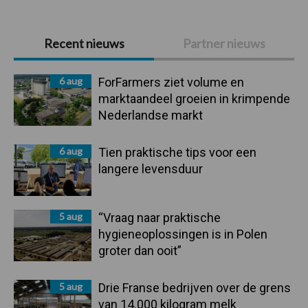
Primaire
Recent nieuws
Partner nieuws
Sidebar
6 aug
ForFarmers ziet volume en
marktaandeel groeien in krimpende
Nederlandse markt
6 aug
Tien praktische tips voor een
langere levensduur
5 aug
“Vraag naar praktische
hygieneoplossingen is in Polen
groter dan ooit”
5 aug
Drie Franse bedrijven over de grens
van 14.000 kilogram melk