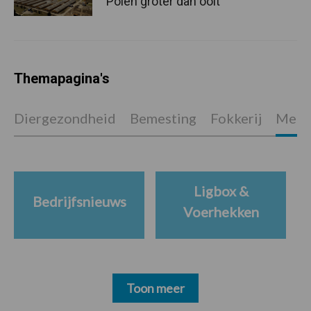
Polen groter dan ooit”
Themapagina's
Diergezondheid
Bemesting
Fokkerij
Melkv
Ligbox &
Bedrijfsnieuws
Voerhekken
Toon meer