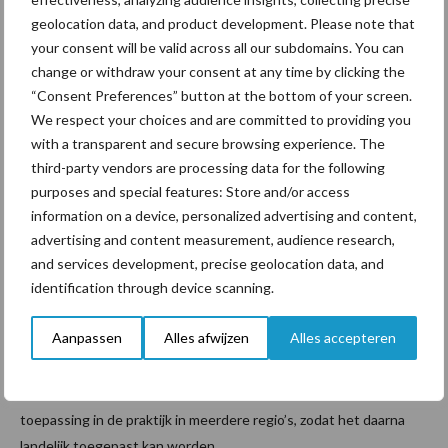
Iedere pilotboer mag nu tegen beloning op eigen erf met de
geolocation data, and product development. Please note that
doelen aan de slag. Dat zijn inspanningen afgestemd zijn op de
your consent will be valid across all our subdomains. You can
regio, spreekt de boeren aan, zo bleek uit de bijeenkomst. ‘Dit
change or withdraw your consent at any time by clicking the
model biedt perspectief, want er wordt rekening gehouden met
“Consent Preferences” button at the bottom of your screen.
het gebied waarin ik boer. Extra inspanningen leiden tot een
We respect your choices and are committed to providing you
hogere beloning en dat werkt motiverend’, vatte één van de
with a transparent and secure browsing experience. The
boeren treffend samen.
third-party vendors are processing data for the following
purposes and special features: Store and/or access
Een vertegenwoordiger uit de Markeraad reageerde: ‘Theorie en
information on a device, personalized advertising and content,
praktijk komen hier samen en het is positief dat draagvlak in de
advertising and content measurement, audience research,
praktijk op voorhand wordt geregeld. Omdat de sturing
and services development, precise geolocation data, and
eenduidiger is, worden doelen sneller bereikt. Hieruit blijkt: met
identification through device scanning.
elkaar praten werkt beter dan over elkaar.’
Aanpassen
Alles afwijzen
Alles accepteren
Lees ook:
Markemodel smaakt naar meer
Doel van de pilot is het Markemodel gereed te krijgen voor
toepassing in de praktijk in meerdere regio’s, zodat het daarna
landelijk toegepast kan worden.