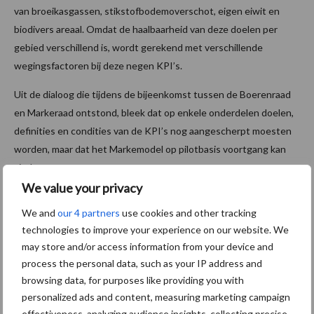
van broeikasgassen, stikstofbodemoverschot, eigen eiwit en
biodivers areaal. Omdat de haalbaarheid van deze doelen per
gebied verschillend is, wordt gerekend met verschillende
wegingsfactoren bij deze negen KPI’s.
Uit de dialoog die tijdens de bijeenkomst tussen de Boerenraad
en Markeraad ontstond, bleek dat op enkele onderdelen doelen,
definities en condities van de KPI’s nog aangescherpt moesten
worden, maar dat het Markemodel op pilotbasis voortgang kan
vinden.
We value your privacy
Frits Mulder, Rabobank:
‘Er ligt nu handelingsperspectief voor de
We and
our 4 partners
use cookies and other tracking
boeren om aan de slag te gaan in de Achterhoek. Het Markemodel
technologies to improve your experience on our website. We
is een waardevol instrument, want samen gaan we voor een
may store and/or access information from your device and
duurzame landbouw.’
process the personal data, such as your IP address and
browsing data, for purposes like providing you with
Aan de slag met doelen op eigen erf
personalized ads and content, measuring marketing campaign
effectiveness, analyzing audience insights, collecting precise