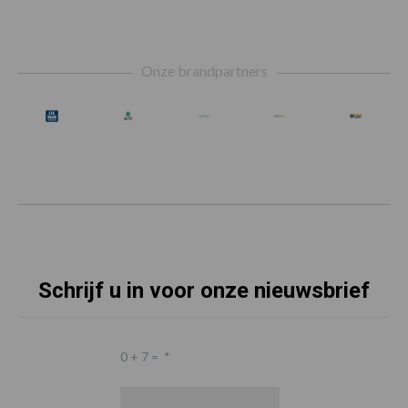
Footer
Onze brandpartners
Schrijf u in voor onze nieuwsbrief
0 + 7 =
*