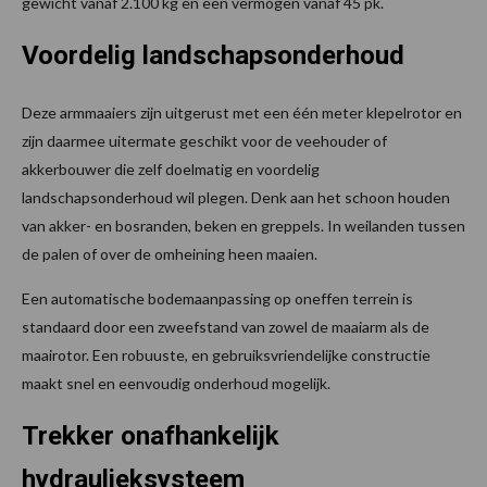
gewicht vanaf 2.100 kg en een vermogen vanaf 45 pk.
Voordelig landschapsonderhoud
Deze armmaaiers zijn uitgerust met een één meter klepelrotor en
zijn daarmee uitermate geschikt voor de veehouder of
akkerbouwer die zelf doelmatig en voordelig
landschaps­onderhoud wil plegen. Denk aan het schoon houden
van akker- en bosranden, beken en greppels. In weilanden tussen
de palen of over de omheining heen maaien.
Een automatische bodemaanpassing op oneffen terrein is
standaard door een zweefstand van zowel de maaiarm als de
maairotor. Een robuuste, en gebruiksvriendelijke constructie
maakt snel en eenvoudig onderhoud mogelijk.
Trekker onafhankelijk
hydraulieksysteem