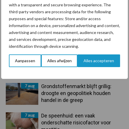
Ligbox &
with a transparent and secure browsing experience. The
Bedrijfsnieuws
Voerhekken
third-party vendors are processing data for the following
purposes and special features: Store and/or access
information on a device, personalized advertising and content,
advertising and content measurement, audience research,
and services development, precise geolocation data, and
Toon meer
identification through device scanning.
Aanpassen
Alles afwijzen
Alles accepteren
Primaire
Recent nieuws
Partner nieuws
Sidebar
7 aug
Grondstoffenmarkt blijft grillig:
droogte en geopolitiek houden
handel in de greep
7 aug
De speenhuid: een vaak
onderschatte risicofactor voor