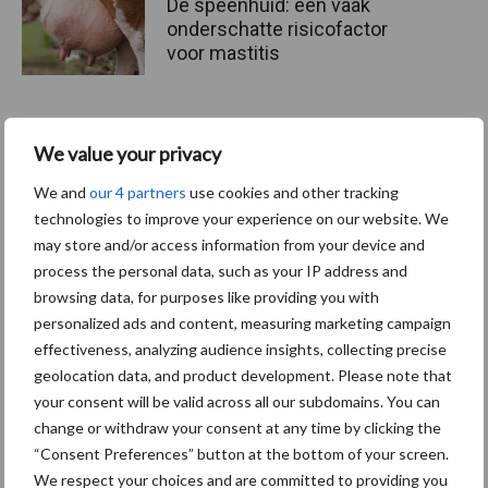
De speenhuid: een vaak
onderschatte risicofactor
voor mastitis
ForFarmers ziet volume en
We value your privacy
marktaandeel groeien in
We and
our 4 partners
use cookies and other tracking
krimpende Nederlandse
markt
technologies to improve your experience on our website. We
may store and/or access information from your device and
process the personal data, such as your IP address and
browsing data, for purposes like providing you with
Themapagina's
personalized ads and content, measuring marketing campaign
effectiveness, analyzing audience insights, collecting precise
geolocation data, and product development. Please note that
Diergezondheid
Bemesting
Fokkerij
Melkv
your consent will be valid across all our subdomains. You can
change or withdraw your consent at any time by clicking the
“Consent Preferences” button at the bottom of your screen.
We respect your choices and are committed to providing you