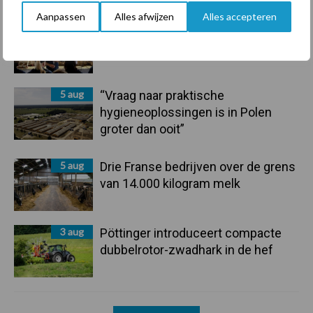
Aanpassen
Alles afwijzen
Alles accepteren
6 aug
Tien praktische tips voor een
langere levensduur
5 aug
“Vraag naar praktische
hygieneoplossingen is in Polen
groter dan ooit”
5 aug
Drie Franse bedrijven over de grens
van 14.000 kilogram melk
3 aug
Pöttinger introduceert compacte
dubbelrotor-zwadhark in de hef