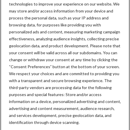
technologies to improve your experience on our website. We
may store and/or access information from your device and
process the personal data, such as your IP address and
browsing data, for purposes like providing you with
Ligbox &
Bedrijfsnieuws
personalized ads and content, measuring marketing campaign
Voerhekken
effectiveness, analyzing audience insights, collecting precise
geolocation data, and product development. Please note that
your consent will be valid across all our subdomains. You can
change or withdraw your consent at any time by clicking the
“Consent Preferences” button at the bottom of your screen.
Toon meer
We respect your choices and are committed to providing you
with a transparent and secure browsing experience. The
third-party vendors are processing data for the following
Primaire
purposes and special features: Store and/or access
Recent nieuws
Partner nieuws
information on a device, personalized advertising and content,
Sidebar
advertising and content measurement, audience research,
6 aug
ForFarmers ziet volume en
and services development, precise geolocation data, and
marktaandeel groeien in krimpende
identification through device scanning.
Nederlandse markt