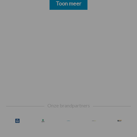
Toon meer
Footer
Onze brandpartners