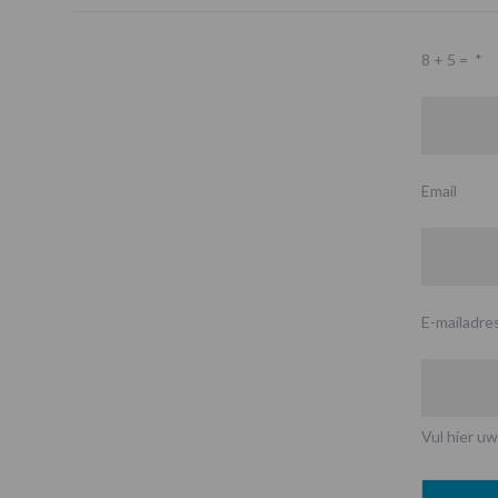
8 + 5 =
*
Email
E-mailadre
Vul hier uw