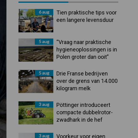
Sidebar
6 aug
Tien praktische tips voor
een langere levensduur
5 aug
“Vraag naar praktische
hygieneoplossingen is in
Polen groter dan ooit”
5 aug
Drie Franse bedrijven
over de grens van 14.000
kilogram melk
3 aug
Pöttinger introduceert
compacte dubbelrotor-
zwadhark in de hef
3 aug
Voorkeur voor eigen