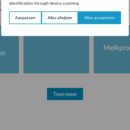
lkveebedrijf
Veevoer
Wet en regelgeving
identification through device scanning.
Aanpassen
Alles afwijzen
Alles accepteren
Melkpro
en
Toon meer