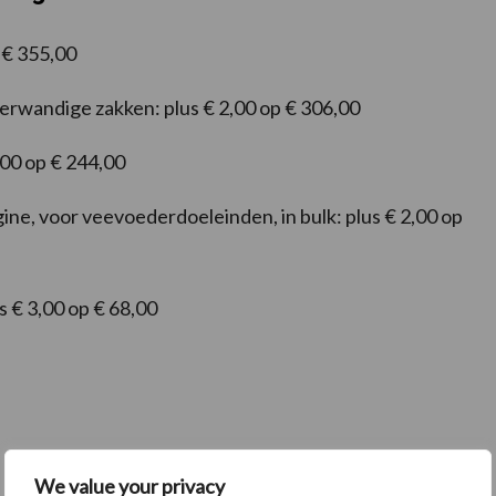
p € 355,00
erwandige zakken: plus € 2,00 op € 306,00
,00 op € 244,00
ne, voor veevoederdoeleinden, in bulk: plus € 2,00 op
s € 3,00 op € 68,00
We value your privacy