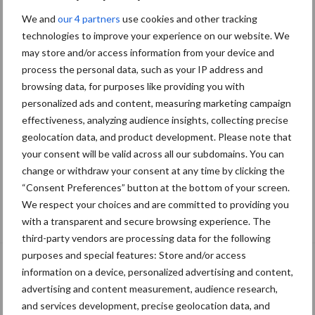
We and
our 4 partners
use cookies and other tracking
technologies to improve your experience on our website. We
may store and/or access information from your device and
process the personal data, such as your IP address and
browsing data, for purposes like providing you with
personalized ads and content, measuring marketing campaign
effectiveness, analyzing audience insights, collecting precise
geolocation data, and product development. Please note that
your consent will be valid across all our subdomains. You can
change or withdraw your consent at any time by clicking the
“Consent Preferences” button at the bottom of your screen.
“Vraag naar praktische
We respect your choices and are committed to providing you
hygieneoplossingen is in Polen groter
with a transparent and secure browsing experience. The
dan ooit”
third-party vendors are processing data for the following
purposes and special features: Store and/or access
information on a device, personalized advertising and content,
advertising and content measurement, audience research,
and services development, precise geolocation data, and