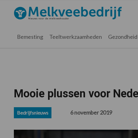
Spring
Door
Spring
Spring
naar
naar
naar
naar
Melkveebedrijf.nl
de
de
de
de
hoofdnavigatie
hoofd
eerste
voettekst
inhoud
sidebar
Bemesting
Teeltwerkzaamheden
Gezondheid
Mooie plussen voor Nede
6 november 2019
Bedrijfsnieuws