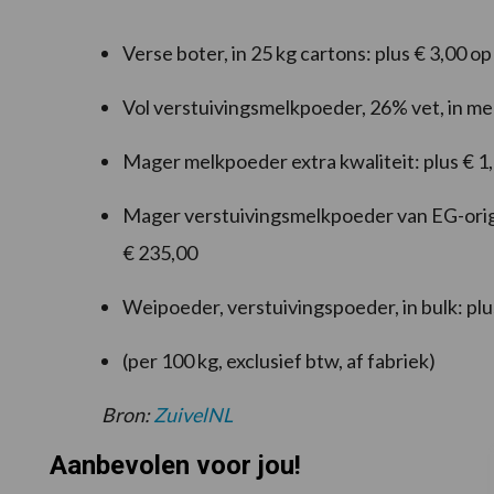
Verse boter, in 25 kg cartons: plus € 3,00 o
Vol verstuivingsmelkpoeder, 26% vet, in me
Mager melkpoeder extra kwaliteit: plus € 1
Mager verstuivingsmelkpoeder van EG-origi
€ 235,00
Weipoeder, verstuivingspoeder, in bulk: plu
(per 100 kg, exclusief btw, af fabriek)
Bron:
ZuivelNL
Aanbevolen voor jou!