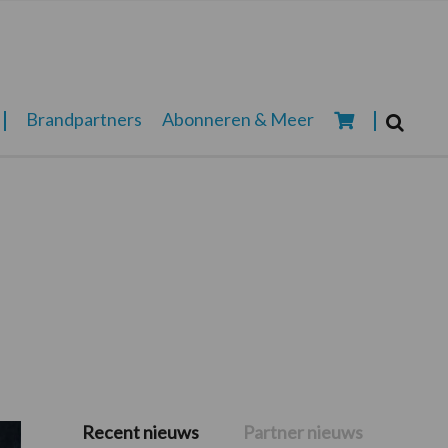
Zoeken...
Brandpartners
Abonneren & Meer
Zoek
Recent nieuws
Partner nieuws
Primaire