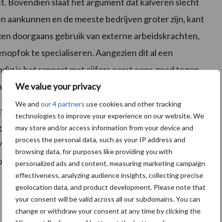
 Bovendien slaat het argument dat kalveren slecht
 aankunnen en de meeste bedrijven groter zijn, kant
maken doorgaans gebruik van externe arbeidskrachten,
nopfok te specialiseren. Aangezien dit al een
ig is het rapport met cijfers eerst eens goed tegen
We value your privacy
 aannames gedaan zijn.
We and
our 4 partners
use cookies and other tracking
kveehouderij geeft nog een onbedoeld neveneffect:
technologies to improve your experience on our website. We
ificant waardoor zij er eerder de brui aan geven. Dit
may store and/or access information from your device and
process the personal data, such as your IP address and
MV roept daarom op voorzichtig om te gaan met
browsing data, for purposes like providing you with
 primaire voedselproducenten.
personalized ads and content, measuring marketing campaign
effectiveness, analyzing audience insights, collecting precise
geolocation data, and product development. Please note that
your consent will be valid across all our subdomains. You can
change or withdraw your consent at any time by clicking the