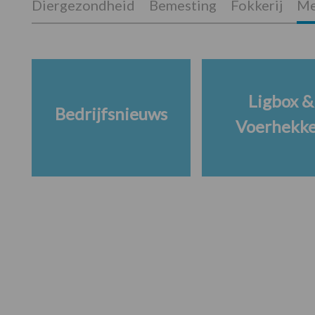
Diergezondheid
Bemesting
Fokkerij
Me
Ligbox &
Bedrijfsnieuws
Voerhekk
Footer