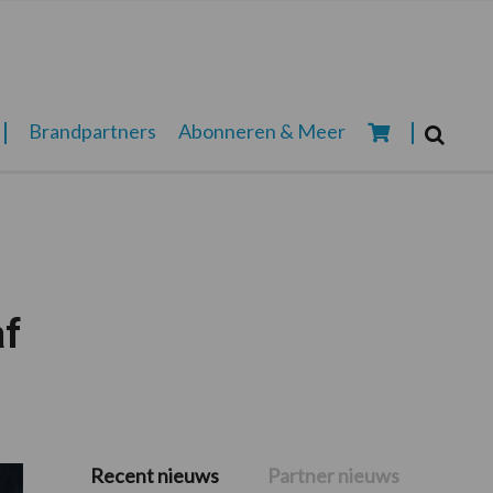
Zoeken...
Brandpartners
Abonneren & Meer
Zoek
af
Recent nieuws
Partner nieuws
Primaire