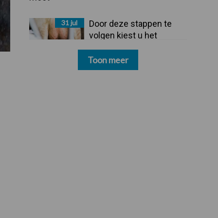
31 jul
Door deze stappen te
volgen kiest u het
dipmiddel dat bij uw
bedrijf past
Toon meer