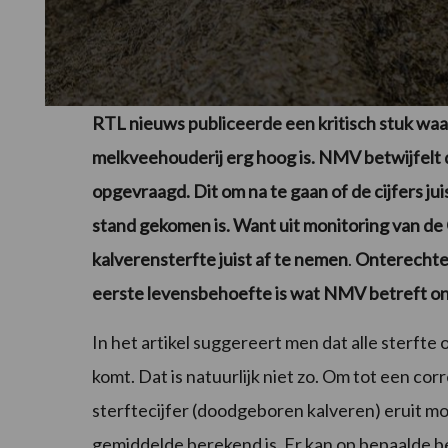
RTL nieuws publiceerde een kritisch stuk waar
melkveehouderij erg hoog is. NMV betwijfelt 
opgevraagd. Dit om na te gaan of de cijfers ju
stand gekomen is. Want uit monitoring van de
kalverensterfte juist af te nemen
.
Onterechte 
eerste levensbehoefte is wat NMV betreft on
In het artikel suggereert men dat alle sterfte
komt. Dat is natuurlijk niet zo. Om tot een co
sterftecijfer (doodgeboren kalveren) eruit m
gemiddelde berekend is. Er kan op bepaalde be