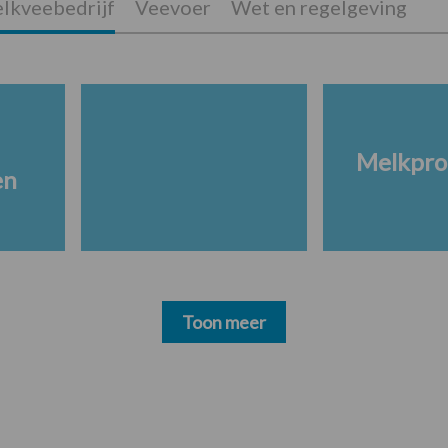
lkveebedrijf
Veevoer
Wet en regelgeving
Melkpro
en
Toon meer