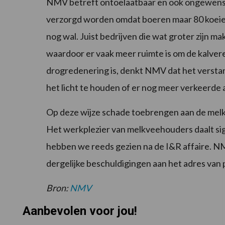
NMV betreft ontoelaatbaar en ook ongewenst.
verzorgd worden omdat boeren maar 80 koeien
nog wal. Juist bedrijven die wat groter zijn 
waardoor er vaak meer ruimte is om de kalvere
drogredenering is, denkt NMV dat het verstand
het licht te houden of er nog meer verkeerde
Op deze wijze schade toebrengen aan de mel
Het werkplezier van melkveehouders daalt sign
hebben we reeds gezien na de I&R affaire. N
dergelijke beschuldigingen aan het adres van
Bron:
NMV
Aanbevolen voor jou!