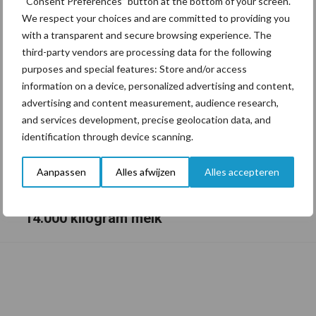
“Consent Preferences” button at the bottom of your screen.
We respect your choices and are committed to providing you
with a transparent and secure browsing experience. The
third-party vendors are processing data for the following
purposes and special features: Store and/or access
information on a device, personalized advertising and content,
advertising and content measurement, audience research,
and services development, precise geolocation data, and
identification through device scanning.
Aanpassen
Alles afwijzen
Alles accepteren
Drie Franse bedrijven over de grens van
14.000 kilogram melk