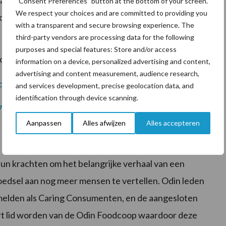
rrit Kyung Ok Schakel van Boerderij
“Consent Preferences” button at the bottom of your screen.
We respect your choices and are committed to providing you
id Annette Harberink aanwezig om in gesprek te gaan
with a transparent and secure browsing experience. The
third-party vendors are processing data for the following
purposes and special features: Store and/or access
de film:
information on a device, personalized advertising and content,
advertising and content measurement, audience research,
meo.com/799049391/8d16d6e7bc
and services development, precise geolocation data, and
identification through device scanning.
/783872637/7ffa86cf11
Aanpassen
Alles afwijzen
Alles accepteren
n krachten om het belangrijke verhaal van een
dsel aan nog meer mensen te vertellen. Odin leden
e melden als Caring Consumenten, en de aangesloten
t lid worden van de Odin Foodcoop waardoor deze