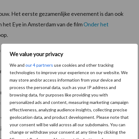
ouw. Het eerste gezamenlijke evenement is dan ook
in het Eye in Amsterdam van de film
Onder het
oop.
in de bioscopen laat met prachtig filmwerk zien hoe
We value your privacy
n hoe belangrijk een gezonde bodem is voor de groei
We and
our 4 partners
use cookies and other tracking
 van Odin: “Een vitale bodem is belangrijk voor de
technologies to improve your experience on our website. We
may store and/or access information from your device and
ons in de strijd tegen klimaatverandering. Met de
process the personal data, such as your IP address and
 centraal staat, willen we mensen zich laten
browsing data, for purposes like providing you with
 tegenkomt onder je voeten.”
personalized ads and content, measuring marketing campaign
effectiveness, analyzing audience insights, collecting precise
geolocation data, and product development. Please note that
m van IUCN, Vlinderstichting, WUR en Centrum voor
your consent will be valid across all our subdomains. You can
e zij zorgen voor hun bodem. Twee caring farmers,
change or withdraw your consent at any time by clicking the