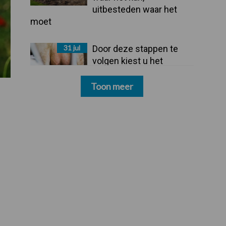
uitbesteden waar het
moet
31 jul
Door deze stappen te
volgen kiest u het
dipmiddel dat bij uw
bedrijf past
Toon meer