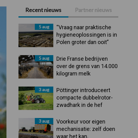
Recent nieuws
Partner nieuws
Primaire
Sidebar
5 aug
“Vraag naar praktische
hygieneoplossingen is in
Polen groter dan ooit”
5 aug
Drie Franse bedrijven
over de grens van 14.000
kilogram melk
3 aug
Pöttinger introduceert
compacte dubbelrotor-
zwadhark in de hef
3 aug
Voorkeur voor eigen
mechanisatie: zelf doen
waar het kan,