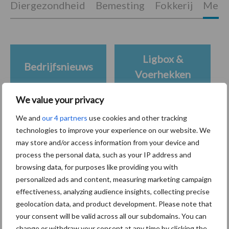
Diergezondheid
Bemesting
Fokkerij
Melkv
Ligbox &
Bedrijfsnieuws
Voerhekken
We value your privacy
We and
our 4 partners
use cookies and other tracking
Toon meer
technologies to improve your experience on our website. We
may store and/or access information from your device and
process the personal data, such as your IP address and
browsing data, for purposes like providing you with
Primaire
Recent nieuws
Partner nieuws
personalized ads and content, measuring marketing campaign
Sidebar
effectiveness, analyzing audience insights, collecting precise
geolocation data, and product development. Please note that
7 aug
Grondstoffenmarkt blijft grillig:
your consent will be valid across all our subdomains. You can
droogte en geopolitiek houden
change or withdraw your consent at any time by clicking the