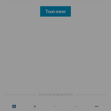
Toon meer
Footer
Onze brandpartners