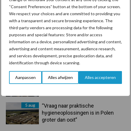
handel in de greep
“Consent Preferences” button at the bottom of your screen.
We respect your choices and are committed to providing you
7 aug
De speenhuid: een vaak
with a transparent and secure browsing experience. The
onderschatte risicofactor voor
third-party vendors are processing data for the following
mastitis
purposes and special features: Store and/or access
information on a device, personalized advertising and content,
6 aug
ForFarmers ziet volume en
advertising and content measurement, audience research,
marktaandeel groeien in krimpende
and services development, precise geolocation data, and
Nederlandse markt
identification through device scanning.
6 aug
Tien praktische tips voor een
Aanpassen
Alles afwijzen
Alles accepteren
langere levensduur
5 aug
“Vraag naar praktische
hygieneoplossingen is in Polen
groter dan ooit”