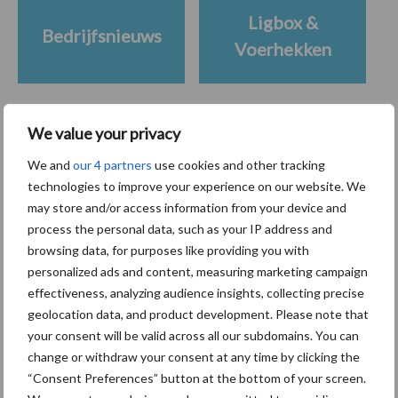
Ligbox &
Bedrijfsnieuws
Voerhekken
We value your privacy
Toon meer
We and
our 4 partners
use cookies and other tracking
technologies to improve your experience on our website. We
may store and/or access information from your device and
Primaire
process the personal data, such as your IP address and
Recent nieuws
Partner nieuws
browsing data, for purposes like providing you with
Sidebar
personalized ads and content, measuring marketing campaign
7 aug
Grondstoffenmarkt blijft grillig:
effectiveness, analyzing audience insights, collecting precise
droogte en geopolitiek houden
geolocation data, and product development. Please note that
handel in de greep
your consent will be valid across all our subdomains. You can
change or withdraw your consent at any time by clicking the
7 aug
De speenhuid: een vaak
“Consent Preferences” button at the bottom of your screen.
onderschatte risicofactor voor