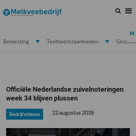
Spring
Door
Spring
Spring
naar
naar
naar
naar
Zoeken...
Zoek
Melkveebedrijf.nl
de
de
de
de
hoofdnavigatie
hoofd
eerste
voettekst
inhoud
sidebar
Bemesting
Teeltwerkzaamheden
Gezond
Officiële Nederlandse zuivelnoteringen
week 34 blijven plussen
22 augustus 2018
Bedrijfsnieuws