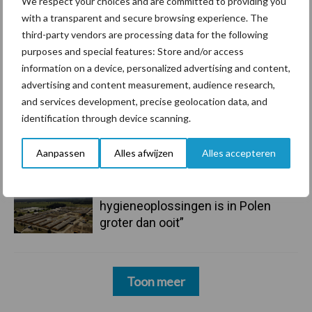
We respect your choices and are committed to providing you
mastitis
with a transparent and secure browsing experience. The
third-party vendors are processing data for the following
6 aug
ForFarmers ziet volume en
purposes and special features: Store and/or access
marktaandeel groeien in krimpende
information on a device, personalized advertising and content,
Nederlandse markt
advertising and content measurement, audience research,
and services development, precise geolocation data, and
identification through device scanning.
6 aug
Tien praktische tips voor een
langere levensduur
Aanpassen
Alles afwijzen
Alles accepteren
5 aug
“Vraag naar praktische
hygieneoplossingen is in Polen
groter dan ooit”
Toon meer