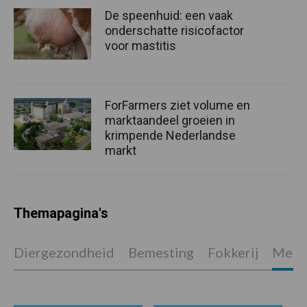
De speenhuid: een vaak
onderschatte risicofactor
voor mastitis
ForFarmers ziet volume en
marktaandeel groeien in
krimpende Nederlandse
markt
Themapagina's
Diergezondheid
Bemesting
Fokkerij
Melkv