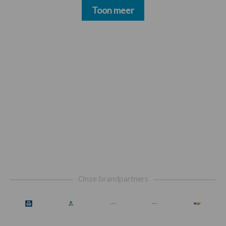
Toon meer
Footer
Onze brandpartners