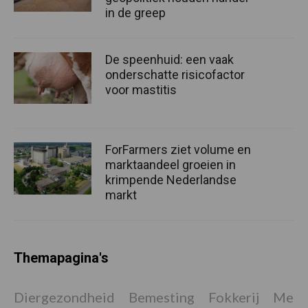
in de greep
De speenhuid: een vaak
onderschatte risicofactor
voor mastitis
ForFarmers ziet volume en
marktaandeel groeien in
krimpende Nederlandse
markt
Themapagina's
Diergezondheid
Bemesting
Fokkerij
Melkv