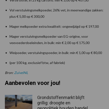
Verse boter, in 25 kg cartons: min € 3,00 op € 407,00
Vol verstuivingsmelkpoeder, 26% vet, in meerwandige zakken:
plus € 5,00 op € 300,00
Mager melkpoeder extra kwaliteit: ongewijzigd op € 197,00
Mager verstuivingsmelkpoeder van EG-origine, voor
veevoederdoeleinden, in bulk: min € 2,00 op € 175,00
Weipoeder, verstuivingspoeder, in bulk: min € 1,00 op € 80,00
(per 100 kg, exclusief btw, af fabriek)
Bron:
ZuivelNL
Aanbevolen voor jou!
Grondstoffenmarkt blijft
grillig: droogte en
geopolitiek houden handel