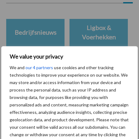
Ligbox &
Bedrijfsnieuws
Voerhekken
We value your privacy
We and
our 4 partners
use cookies and other tracking
Toon meer
technologies to improve your experience on our website. We
may store and/or access information from your device and
process the personal data, such as your IP address and
Primaire
browsing data, for purposes like providing you with
Recent nieuws
Partner nieuws
personalized ads and content, measuring marketing campaign
Sidebar
effectiveness, analyzing audience insights, collecting precise
7 aug
Grondstoffenmarkt blijft grillig:
geolocation data, and product development. Please note that
droogte en geopolitiek houden
your consent will be valid across all our subdomains. You can
handel in de greep
change or withdraw your consent at any time by clicking the