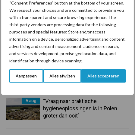
“Consent Preferences” button at the bottom of your screen.
We respect your choices and are committed to providing you
7 aug
De speenhuid: een vaak
with a transparent and secure browsing experience. The
onderschatte risicofactor voor
third-party vendors are processing data for the following
mastitis
purposes and special features: Store and/or access
information on a device, personalized advertising and content,
6 aug
ForFarmers ziet volume en
advertising and content measurement, audience research,
marktaandeel groeien in krimpende
and services development, precise geolocation data, and
Nederlandse markt
identification through device scanning.
6 aug
Tien praktische tips voor een
Aanpassen
Alles afwijzen
Alles accepteren
langere levensduur
5 aug
“Vraag naar praktische
hygieneoplossingen is in Polen
groter dan ooit”