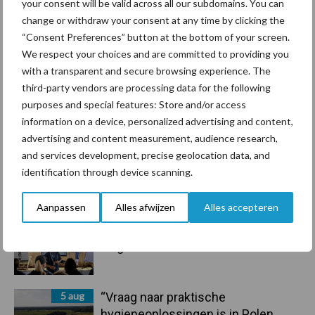
your consent will be valid across all our subdomains. You can
7 aug
Grondstoffenmarkt blijft grillig:
change or withdraw your consent at any time by clicking the
droogte en geopolitiek houden
“Consent Preferences” button at the bottom of your screen.
handel in de greep
We respect your choices and are committed to providing you
with a transparent and secure browsing experience. The
7 aug
De speenhuid: een vaak
third-party vendors are processing data for the following
onderschatte risicofactor voor
purposes and special features: Store and/or access
mastitis
information on a device, personalized advertising and content,
advertising and content measurement, audience research,
and services development, precise geolocation data, and
6 aug
ForFarmers ziet volume en
identification through device scanning.
marktaandeel groeien in krimpende
Nederlandse markt
Aanpassen
Alles afwijzen
Alles accepteren
6 aug
Tien praktische tips voor een
langere levensduur
5 aug
“Vraag naar praktische
hygieneoplossingen is in Polen