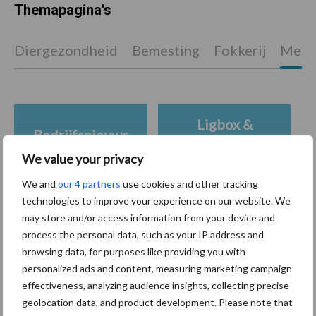
Themapagina's
Diergezondheid
Bemesting
Fokkerij
Melkv
Ligbox &
Bedrijfsnieuws
Voerhekken
We value your privacy
We and
our 4 partners
use cookies and other tracking
technologies to improve your experience on our website. We
may store and/or access information from your device and
Toon meer
process the personal data, such as your IP address and
browsing data, for purposes like providing you with
personalized ads and content, measuring marketing campaign
Primaire
effectiveness, analyzing audience insights, collecting precise
Recent nieuws
Partner nieuws
geolocation data, and product development. Please note that
Sidebar