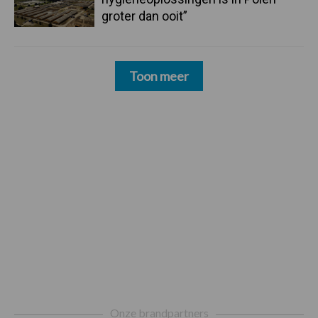
groter dan ooit”
Toon meer
Footer
Onze brandpartners