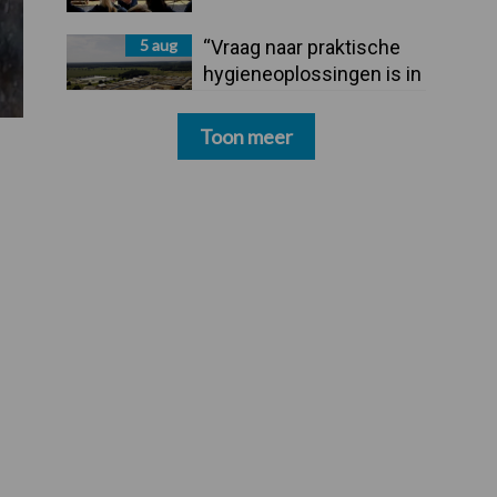
5 aug
“Vraag naar praktische
hygieneoplossingen is in
Polen groter dan ooit”
Toon meer