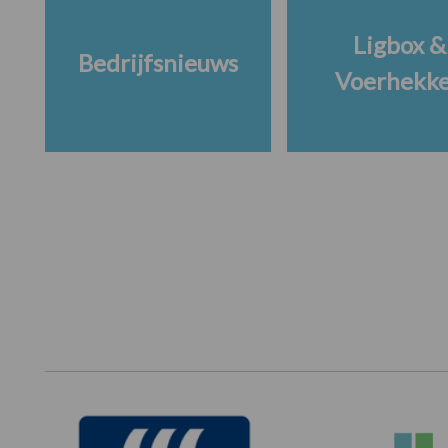
Ligbox &
Bedrijfsnieuws
Voerhekk
Footer