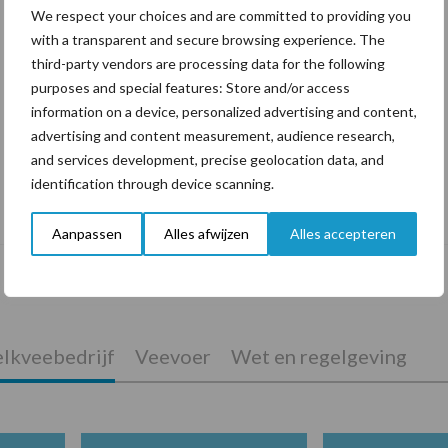
We respect your choices and are committed to providing you
with a transparent and secure browsing experience. The
third-party vendors are processing data for the following
purposes and special features: Store and/or access
information on a device, personalized advertising and content,
advertising and content measurement, audience research,
and services development, precise geolocation data, and
identification through device scanning.
De speenhuid: een vaak onderschatte
risicofactor voor mastitis
Aanpassen
Alles afwijzen
Alles accepteren
lkveebedrijf
Veevoer
Wet en regelgeving