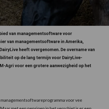
ebied van managementsoftware voor
ncier van managementsoftware in Amerika,
DairyLive heeft overgenomen.
De overname van
iliteit op de lang termijn voor DairyLive-
RM-Agri voor een grotere aanwezigheid op het
ve managementsoftwareprogramma voor vee
Maar met een pensioen in het verschiet is er een