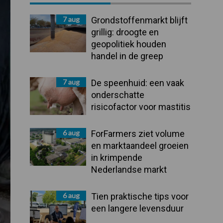
Sidebar
7 aug
Grondstoffenmarkt blijft
grillig: droogte en
geopolitiek houden
handel in de greep
7 aug
De speenhuid: een vaak
onderschatte
risicofactor voor mastitis
6 aug
ForFarmers ziet volume
en marktaandeel groeien
in krimpende
Nederlandse markt
6 aug
Tien praktische tips voor
een langere levensduur