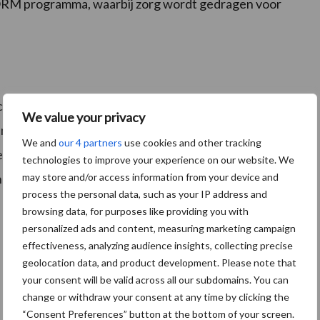
ORM programma, waarbij zorg wordt gedragen voor
cht worden besteed aan het proces van het
We value your privacy
ang tot geavanceerde functies, rapportages en
We and
our 4 partners
use cookies and other tracking
ystemen. Het UNIFORM-supportteam kijkt ernaar uit om
technologies to improve your experience on our website. We
may store and/or access information from your device and
-distributeurs over de hele wereld.
process the personal data, such as your IP address and
browsing data, for purposes like providing you with
personalized ads and content, measuring marketing campaign
effectiveness, analyzing audience insights, collecting precise
geolocation data, and product development. Please note that
your consent will be valid across all our subdomains. You can
change or withdraw your consent at any time by clicking the
“Consent Preferences” button at the bottom of your screen.