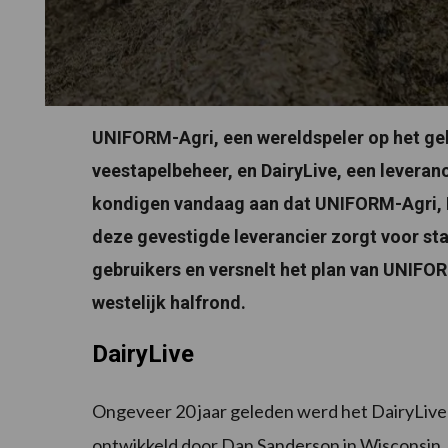
UNIFORM-Agri, een wereldspeler op het g
veestapelbeheer, en DairyLive, een levera
kondigen vandaag aan dat UNIFORM-Agri, 
deze gevestigde leverancier zorgt voor stab
gebruikers en versnelt het plan van UNIFO
westelijk halfrond.
DairyLive
Ongeveer 20 jaar geleden werd het DairyLi
ontwikkeld door Dan Sanderson in Wisconsin. 