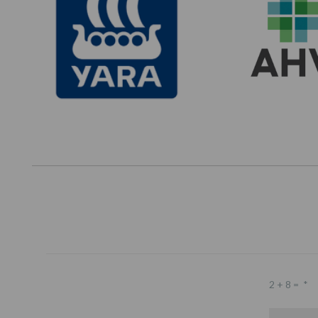
2 + 8 =
*