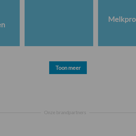
Melkpro
en
Toon meer
Onze brandpartners