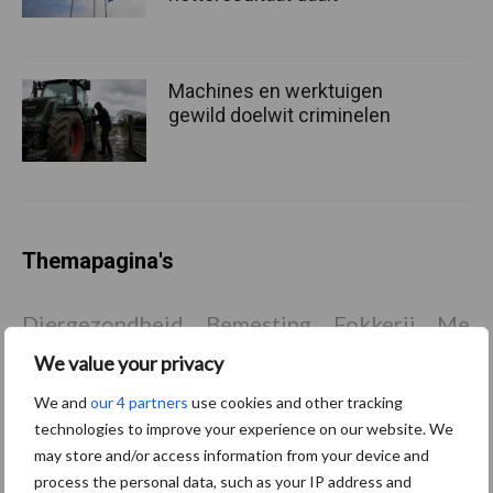
Machines en werktuigen
gewild doelwit criminelen
Themapagina's
Diergezondheid
Bemesting
Fokkerij
Melkv
We value your privacy
We and
our 4 partners
use cookies and other tracking
technologies to improve your experience on our website. We
Ligbox &
Bedrijfsnieuws
may store and/or access information from your device and
Voerhekken
process the personal data, such as your IP address and