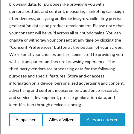
browsing data, for purposes like providing you with
personalized ads and content, measuring marketing campaign
effectiveness, analyzing audience insights, collecting precise
geolocation data, and product development. Please note that
Toon meer
your consent will be valid across all our subdomains. You can
change or withdraw your consent at any time by clicking the
“Consent Preferences” button at the bottom of your screen.
Primaire
We respect your choices and are committed to providing you
Recent nieuws
Partner nieuws
with a transparent and secure browsing experience. The
Sidebar
third-party vendors are processing data for the following
10 aug
Tot 5 ton per wiel om
purposes and special features: Store and/or access
ondergrondverdichting te beperken
information on a device, personalized advertising and content,
advertising and content measurement, audience research,
and services development, precise geolocation data, and
10 aug
Jaarverslag 2025 Royal A-ware:
identification through device scanning.
omzet groeit, nettoresultaat daalt
Aanpassen
Alles afwijzen
Alles accepteren
10 aug
Machines en werktuigen gewild