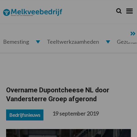
Spring
Door
Spring
Spring
naar
naar
naar
naar
Zoeken...
Zoek
Melkveebedrijf.nl
de
de
de
de
hoofdnavigatie
hoofd
eerste
voettekst
inhoud
sidebar
Bemesting
Teeltwerkzaamheden
Gezond
Overname Dupontcheese NL door
Vandersterre Groep afgerond
19 september 2019
Bedrijfsnieuws