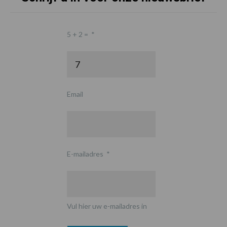
5 + 2 =
*
Email
E-mailadres
*
Vul hier uw e-mailadres in