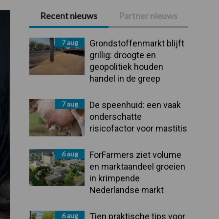
Recent nieuws
Partner nieuws
Primaire
Sidebar
7 aug
Grondstoffenmarkt blijft
grillig: droogte en
geopolitiek houden
handel in de greep
7 aug
De speenhuid: een vaak
onderschatte
risicofactor voor mastitis
6 aug
ForFarmers ziet volume
en marktaandeel groeien
in krimpende
Nederlandse markt
6 aug
Tien praktische tips voor