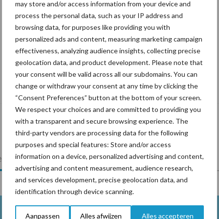
may store and/or access information from your device and
process the personal data, such as your IP address and
browsing data, for purposes like providing you with
personalized ads and content, measuring marketing campaign
effectiveness, analyzing audience insights, collecting precise
geolocation data, and product development. Please note that
your consent will be valid across all our subdomains. You can
De speenhuid: een vaak onderschatte
change or withdraw your consent at any time by clicking the
risicofactor voor mastitis
“Consent Preferences” button at the bottom of your screen.
We respect your choices and are committed to providing you
with a transparent and secure browsing experience. The
third-party vendors are processing data for the following
purposes and special features: Store and/or access
information on a device, personalized advertising and content,
lkveebedrijf
Veevoer
Wet en regelgeving
advertising and content measurement, audience research,
and services development, precise geolocation data, and
identification through device scanning.
Aanpassen
Alles afwijzen
Alles accepteren