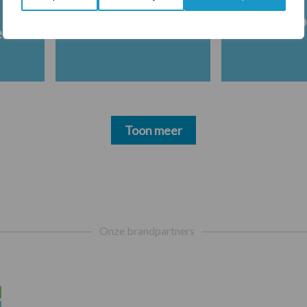
Melkpro
en
Toon meer
Onze brandpartners