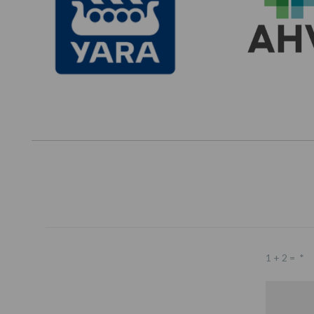
1 + 2 =
*