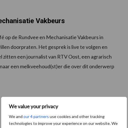
echanisatie Vakbeurs
afé op de Rundvee en Mechanisatie Vakbeurs in
en doorpraten. Het gesprek is live te volgen en
l zitten een journalist van RTV Oost, een agrarisch
ek naar een melkveehoud(st)er die over dit onderwerp
We value your privacy
We and
our 4 partners
use cookies and other tracking
technologies to improve your experience on our website. We