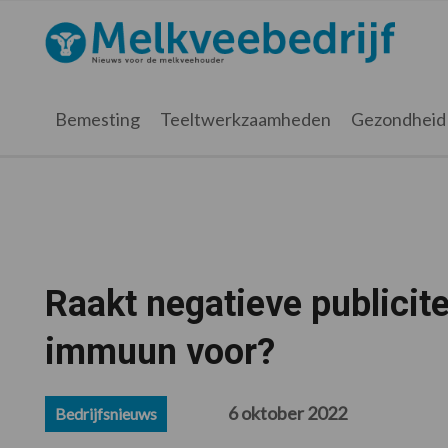
Spring
Door
Spring
Spring
naar
naar
naar
naar
Melkveebedrijf.nl
de
de
de
de
hoofdnavigatie
hoofd
eerste
voettekst
inhoud
sidebar
Bemesting
Teeltwerkzaamheden
Gezondheid
Raakt negatieve publicite
immuun voor?
6 oktober 2022
Bedrijfsnieuws