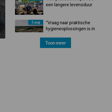
een langere levensduur
5 aug
“Vraag naar praktische
hygieneoplossingen is in
Polen groter dan ooit”
Toon meer