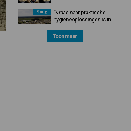
5 aug
“Vraag naar praktische
hygieneoplossingen is in
Polen groter dan ooit”
Toon meer