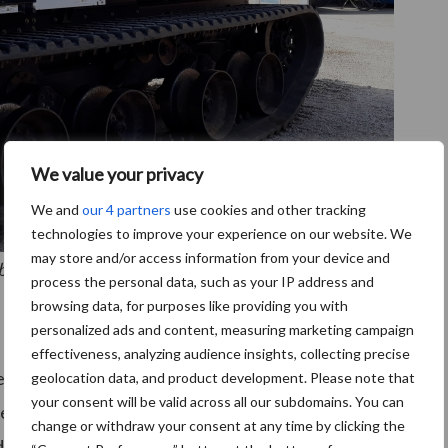
We value your privacy
We and
our 4 partners
use cookies and other tracking
technologies to improve your experience on our website. We
may store and/or access information from your device and
bine me airco
process the personal data, such as your IP address and
browsing data, for purposes like providing you with
personalized ads and content, measuring marketing campaign
effectiveness, analyzing audience insights, collecting precise
l van rupsvoertuigen van Prinoth. Het is ook de
geolocation data, and product development. Please note that
your consent will be valid across all our subdomains. You can
ec groot is in onder andere Duitsland. “Het loopwerk
change or withdraw your consent at any time by clicking the
 de rupsen actief op spanning houdt. Met een ventiel