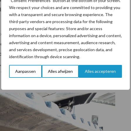
“Consent Preferences” button at the bottom of your screen.
We respect your choices and are committed to providing you
 langdurig stilstaat, handmatig de spanning van de rups
with a transparent and secure browsing experience. The
third-party vendors are processing data for the following
purposes and special features: Store and/or access
 van 610 millimeter. “De grote diameter in
information on a device, personalized advertising and content,
advertising and content measurement, audience research,
druk op de rups en de bodem gelijkmatig wordt
and services development, precise geolocation data, and
ond goed worden gevolgd.” Het rijwerk heeft een
identification through device scanning.
e, omdat grond en vervuiling goed weg kan.” Bij het
Aanpassen
Alles afwijzen
Alles accepteren
 in tegenovergestelde richting draaien, waardoor de