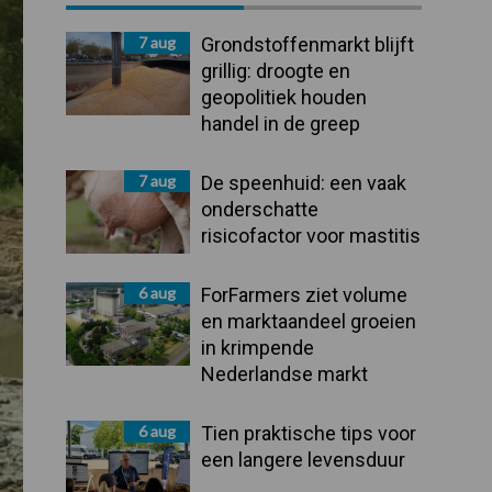
Sidebar
7 aug
Grondstoffenmarkt blijft
grillig: droogte en
geopolitiek houden
handel in de greep
7 aug
De speenhuid: een vaak
onderschatte
risicofactor voor mastitis
6 aug
ForFarmers ziet volume
en marktaandeel groeien
in krimpende
Nederlandse markt
6 aug
Tien praktische tips voor
een langere levensduur