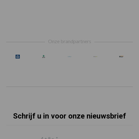
Footer
Onze brandpartners
Schrijf u in voor onze nieuwsbrief
4 + 9 =
*