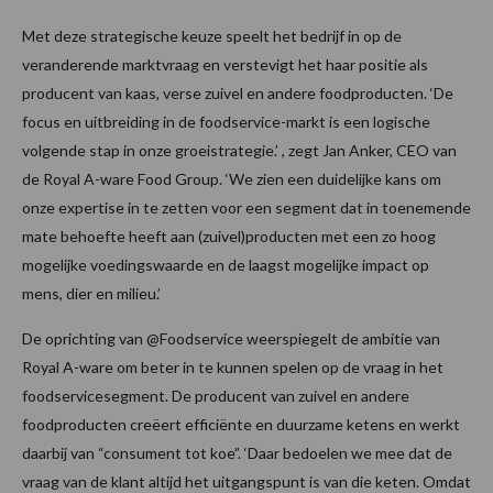
Met deze strategische keuze speelt het bedrijf in op de
veranderende marktvraag en verstevigt het haar positie als
producent van kaas, verse zuivel en andere foodproducten. ‘De
focus en uitbreiding in de foodservice-markt is een logische
volgende stap in onze groeistrategie.’ , zegt Jan Anker, CEO van
de Royal A-ware Food Group. ‘We zien een duidelijke kans om
onze expertise in te zetten voor een segment dat in toenemende
mate behoefte heeft aan (zuivel)producten met een zo hoog
mogelijke voedingswaarde en de laagst mogelijke impact op
mens, dier en milieu.’
De oprichting van @Foodservice weerspiegelt de ambitie van
Royal A-ware om beter in te kunnen spelen op de vraag in het
foodservicesegment. De producent van zuivel en andere
foodproducten creëert efficiënte en duurzame ketens en werkt
daarbij van “consument tot koe”. ‘Daar bedoelen we mee dat de
vraag van de klant altijd het uitgangspunt is van die keten. Omdat