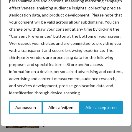
personalized ads and content, measuring marketing campaign
Toon meer
effectiveness, analyzing audience insights, collecting precise
geolocation data, and product development. Please note that
your consent will be valid across all our subdomains. You can
change or withdraw your consent at any time by clicking the
Primaire
Recent nieuws
Partner nieuws
“Consent Preferences” button at the bottom of your screen.
Sidebar
We respect your choices and are committed to providing you
with a transparent and secure browsing experience. The
6 aug
ForFarmers ziet volume en
third-party vendors are processing data for the following
marktaandeel groeien in krimpende
purposes and special features: Store and/or access
Nederlandse markt
information on a device, personalized advertising and content,
advertising and content measurement, audience research,
6 aug
Tien praktische tips voor een
and services development, precise geolocation data, and
langere levensduur
identification through device scanning.
Aanpassen
Alles afwijzen
Alles accepteren
5 aug
“Vraag naar praktische
hygieneoplossingen is in Polen
groter dan ooit”