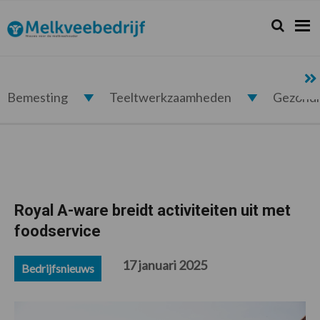
Spring
Door
Spring
Spring
naar
naar
naar
naar
Zoeken...
Zoek
Melkveebedrijf.nl
de
de
de
de
hoofdnavigatie
hoofd
eerste
voettekst
inhoud
sidebar
Bemesting
Teeltwerkzaamheden
Gezond
Royal A-ware breidt activiteiten uit met
foodservice
17 januari 2025
Bedrijfsnieuws