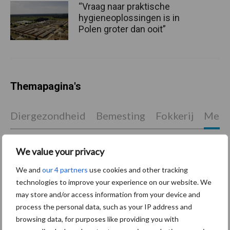
“Vraag naar praktische
hygieneoplossingen is in
Polen groter dan ooit”
Themapagina's
Diergezondheid
Bemesting
Fokkerij
Melkv
We value your privacy
Ligbox &
We and
our 4 partners
use cookies and other tracking
Bedrijfsnieuws
technologies to improve your experience on our website. We
Voerhekken
may store and/or access information from your device and
process the personal data, such as your IP address and
browsing data, for purposes like providing you with